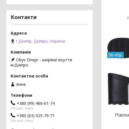
Контакти
г.Днепр, Дніпро, Україна
36-41р.
Obyv Dnepr - шкіряне взуття
м.Дніпро
Анна
+380 (99) 466-61-74
Оксана, Анна
Підошв
+380 (63) 025-79-71
Оксана, Анна