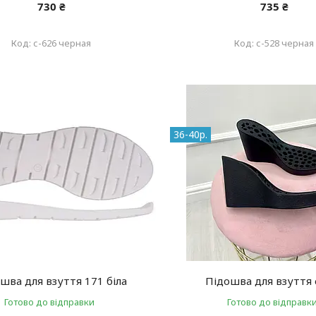
730 ₴
735 ₴
с-626 черная
с-528 черная
36-40р.
шва для взуття 171 біла
Підошва для взуття 
Готово до відправки
Готово до відправк