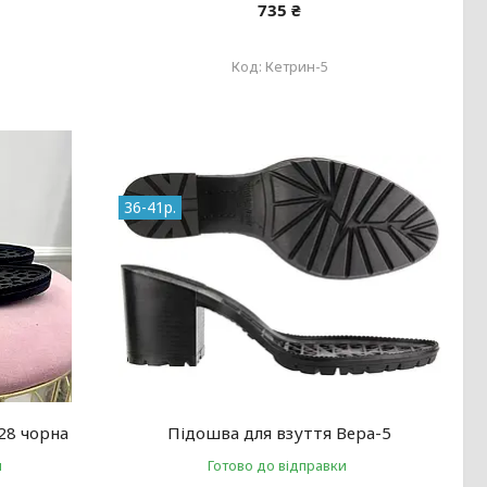
735 ₴
Кетрин-5
36-41р.
28 чорна
Підошва для взуття Вера-5
и
Готово до відправки