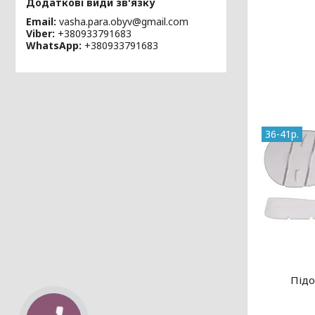
Email
vasha.para.obyv@gmail.com
Viber
+380933791683
WhatsApp
+380933791683
36-41р.
Підо