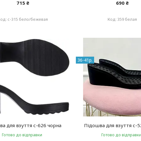
715 ₴
690 ₴
с-315 бело/бежевая
359 белая
36-41р.
а для взуття с-626 чорна
Підошва для взуття с-5
Готово до відправки
Готово до відправк