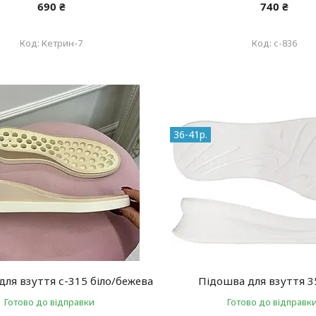
690 ₴
740 ₴
Кетрин-7
с-836
36-41р.
для взуття с-315 біло/бежева
Підошва для взуття 3
Готово до відправки
Готово до відправк