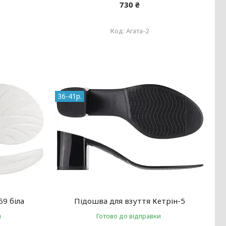
730 ₴
Агата-2
36-41р.
59 біла
Підошва для взуття Кетрін-5
и
Готово до відправки