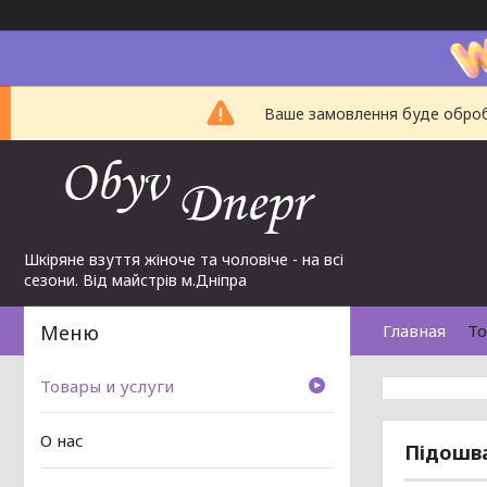
Ваше замовлення буде обробл
Шкіряне взуття жіноче та чоловіче - на всі
сезони. Від майстрів м.Дніпра
Главная
То
Товары и услуги
О нас
Підошва