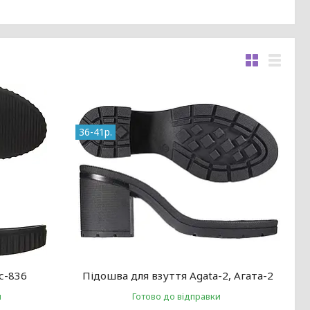
36-41р.
с-836
Підошва для взуття Agata-2, Агата-2
и
Готово до відправки