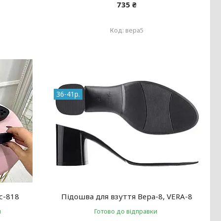
735 ₴
вера5
36-41р.
с-818
Підошва для взуття Вера-8, VERA-8
и
Готово до відправки