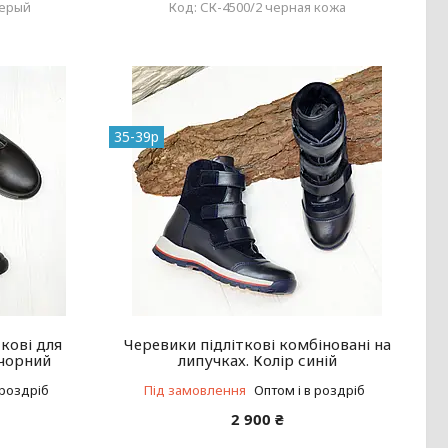
серый
СК-4500/2 черная кожа
35-39р
кові для
Черевики підліткові комбіновані на
/чорний
липучках. Колір синій
 роздріб
Під замовлення
Оптом і в роздріб
2 900 ₴