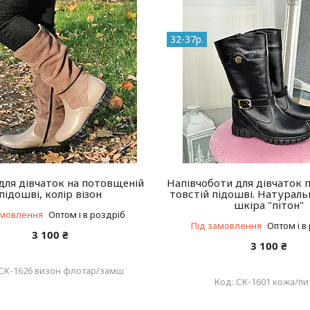
32-37р.
для дівчаток на потовщеній
Напівчоботи для дівчаток п
підошві, колір візон
товстій підошві. Натураль
шкіра "пітон"
амовлення
Оптом і в роздріб
Під замовлення
Оптом і в
3 100 ₴
3 100 ₴
СК-1626 визон флотар/замш
СК-1601 кожа/пи