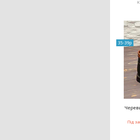
35-39р
Череви
Під з