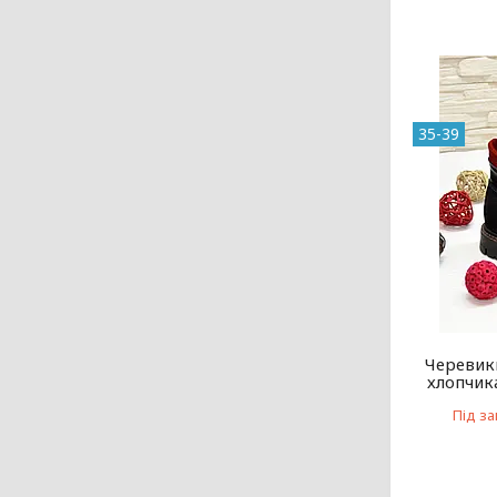
35-39
Черевики
хлопчик
Під з