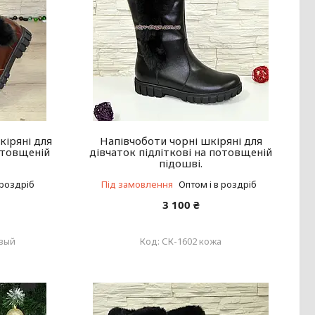
кіряні для
Напівчоботи чорні шкіряні для
потовщеній
дівчаток підліткові на потовщеній
підошві.
 роздріб
Під замовлення
Оптом і в роздріб
3 100 ₴
евый
СК-1602 кожа