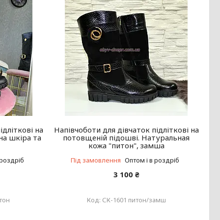
ідліткові на
Напівчоботи для дівчаток підліткові на
на шкіра та
потовщеній підошві. Натуральная
кожа "питон", замша
 роздріб
Під замовлення
Оптом і в роздріб
3 100 ₴
тон
СК-1601 питон/замш