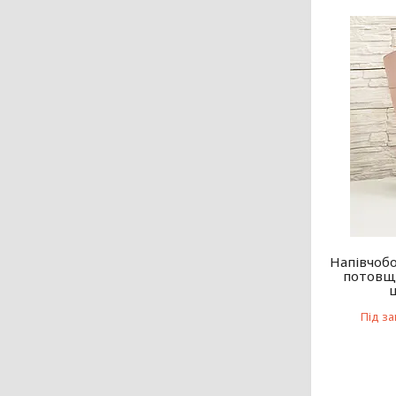
Напівчобо
потовще
Під з