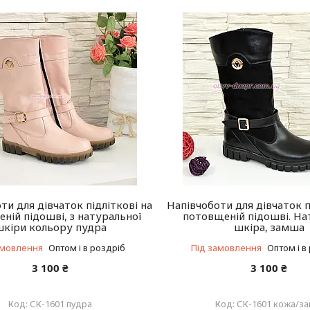
ти для дівчаток підліткові на
Напівчоботи для дівчаток п
ній підошві, з натуральної
потовщеній підошві. На
шкіри кольору пудра
шкіра, замша
амовлення
Оптом і в роздріб
Під замовлення
Оптом і в
3 100 ₴
3 100 ₴
СК-1601 пудра
СК-1601 кожа/з