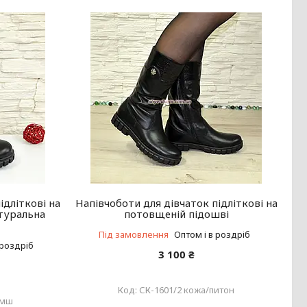
ідліткові на
Напівчоботи для дівчаток підліткові на
туральна
потовщеній підошві
Під замовлення
Оптом і в роздріб
 роздріб
3 100 ₴
СК-1601/2 кожа/питон
амш