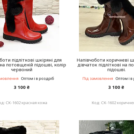
боти підліткові шкіряні для
Напівчоботи коричневі ш
 на потовщеній підошві, колір
дівчаток підліткові на 
червоний
підошві.
амовлення
Оптом і в роздріб
Під замовлення
Оптом і в
3 100 ₴
3 100 ₴
СК-1602 красная кожа
СК-1602 коричн