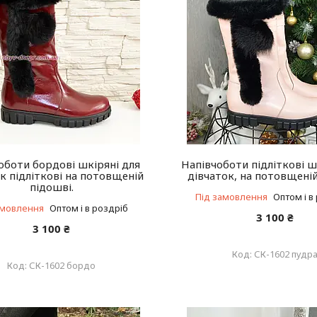
оботи бордові шкіряні для
Напівчоботи підліткові ш
к підліткові на потовщеній
дівчаток, на потовщені
підошві.
Під замовлення
Оптом і в
амовлення
Оптом і в роздріб
3 100 ₴
3 100 ₴
СК-1602 пудр
СК-1602 бордо