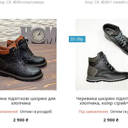
СК-4500 кожа/замша
СК-4500/1 синий/
35-39р.
ки підліткові шкіряні для
Черевики шкіряні підліт
хлопчика
хлопчика, колір сірий
амовлення
Оптом і в роздріб
Під замовлення
Оптом і в
2 900 ₴
2 900 ₴