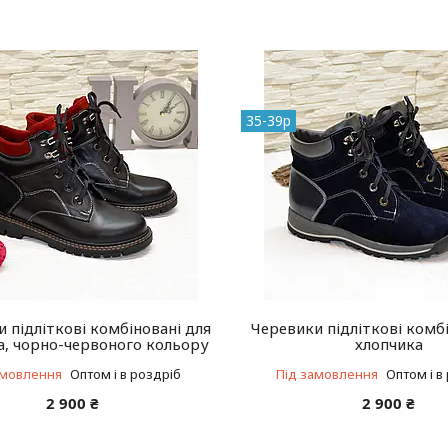
35-39р
 підліткові комбіновані для
Черевики підліткові комб
а, чорно-червоного кольору
хлопчика
амовлення
Оптом і в роздріб
Під замовлення
Оптом і в
2 900 ₴
2 900 ₴