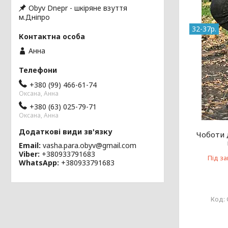
Obyv Dnepr - шкіряне взуття
м.Дніпро
32-37р.
Анна
+380 (99) 466-61-74
Оксана, Анна
+380 (63) 025-79-71
Оксана, Анна
Чоботи 
Email
vasha.para.obyv@gmail.com
Viber
+380933791683
Під з
WhatsApp
+380933791683