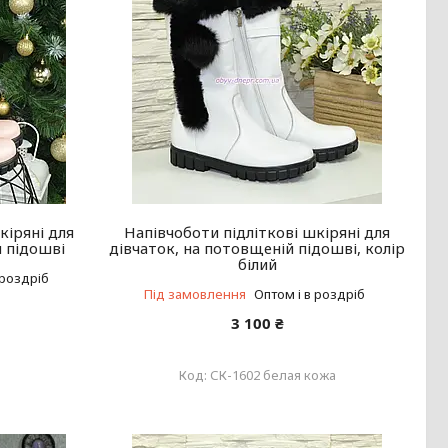
кіряні для
Напівчоботи підліткові шкіряні для
й підошві
дівчаток, на потовщеній підошві, колір
білий
 роздріб
Під замовлення
Оптом і в роздріб
3 100 ₴
а
СК-1602 белая кожа