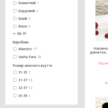
Блакитний
1
Бордовий
2
Білий
4
Візон
3
Ще 16
Виробник
Напівчо
Maestro
17
дівчаток,
Vasha Para
28
Під з
Розмір жіночого взуття
31-35
7
31-37
16
32-37
12
35-39
3