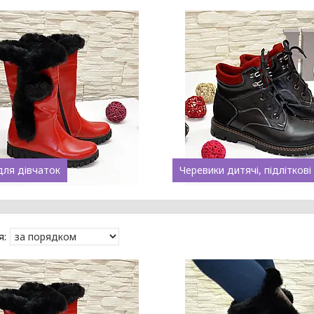
для дівчаток
Черевики дитячі, підліткові