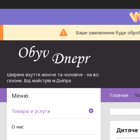
Ваше замовлення буде обробл
Шкіряне взуття жіноче та чоловіче - на всі
сезони. Від майстрів м.Дніпра
Главная
То
Товары и услуги
О нас
Дитяче 