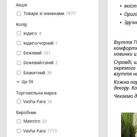
Акція
якіс
Товари зі знижками
1977
Оригі
Зручн
Колір
Індиго
4
Взуття
T
Індиго/чорний
1
комфортно
Бежевий
101
новинки ц
Справді,
Бежевий/синій
2
окремого 
Блакитний
39
взуття на
Кожна па
Ще 59
декору. К
Торговельна марка
Чекаємо д
Vasha Para
16
Виробник
Maestro
23
Vasha Para
1773