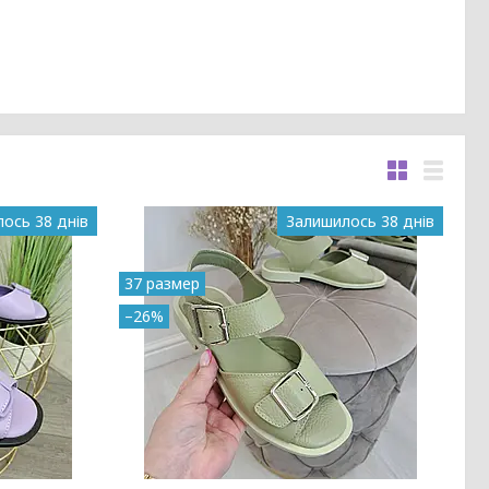
ось 38 днів
Залишилось 38 днів
37 размер
–26%