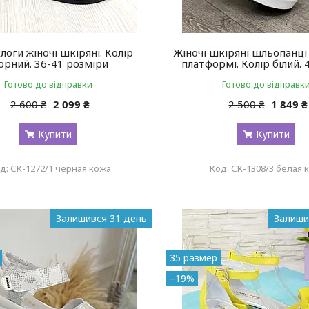
логи жіночі шкіряні. Колір
Жіночі шкіряні шльопанці
орний. 36-41 розміри
платформі. Колір білий. 
Готово до відправки
Готово до відправк
2 600 ₴
2 099 ₴
2 500 ₴
1 849 ₴
Купити
Купити
СК-1272/1 черная кожа
СК-1308/3 белая 
Залишився 31 день
Залиши
35 размер
–19%