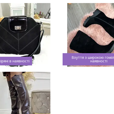
Взуття з широкою гоміл
іряні в наявності
наявності