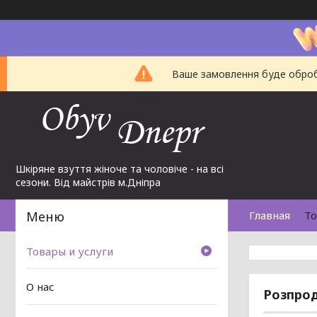
Ваше замовлення буде обробл
Шкіряне взуття жіноче та чоловіче - на всі
сезони. Від майстрів м.Дніпра
Главная
То
Товары и услуги
О нас
Розпрод