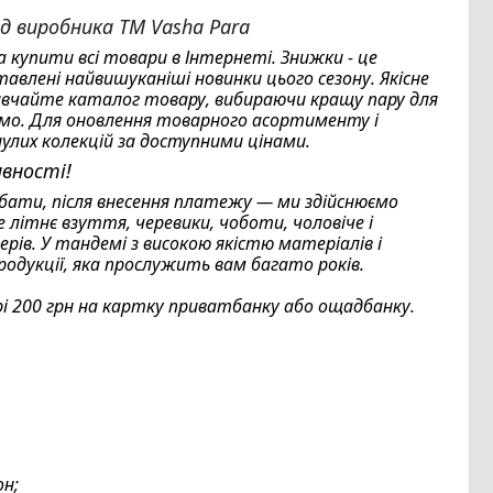
д виробника TM Vasha Para
 купити всі товари в Інтернеті. Знижки - це
авлені найвишуканіші новинки цього сезону. Якісне
ивчайте каталог товару, вибираючи кращу пару для
ємо. Для оновлення товарного асортименту і
улих колекцій за доступними цінами.
явності!
дбати, після внесення платежу — ми здійснюємо
 літнє взуття, черевики, чоботи, чоловіче і
рів. У тандемі з високою якістю матеріалів і
укції, яка прослужить вам багато років.
ірі 200 грн на картку приватбанку або ощадбанку.
он;