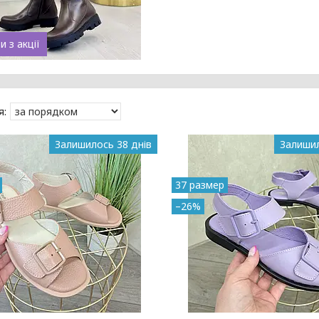
 з акції
Залишилось 38 днів
Залишил
37 размер
–26%