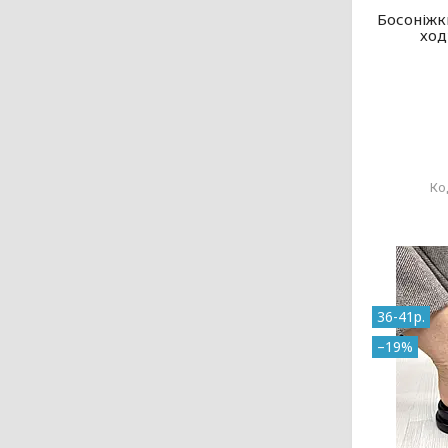
Босоніжк
ход
36-41р.
–19%