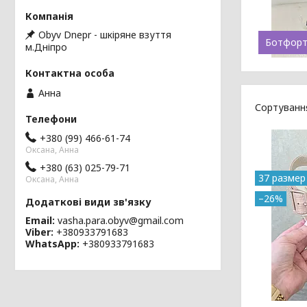
Obyv Dnepr - шкіряне взуття
Ботфорти
м.Дніпро
Анна
+380 (99) 466-61-74
Оксана, Анна
+380 (63) 025-79-71
37 размер
Оксана, Анна
–26%
Email
vasha.para.obyv@gmail.com
Viber
+380933791683
WhatsApp
+380933791683