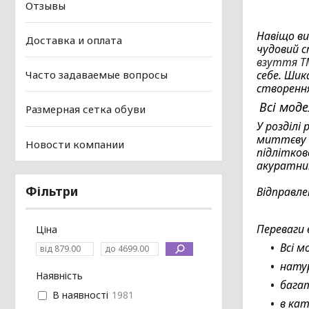
Отзывы
Навіщо ви
Доставка и оплата
чудовий с
взуття T
себе. Шик
Часто задаваемые вопросы
створення
Всі мод
Размерная сетка обуви
У розділі
миттєву в
Новости компании
підлітков
акуратни
Фільтри
Відправле
Переваги
Ціна
Всі м
натур
Наявність
багат
В наявності
1981
в кат