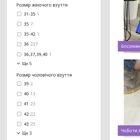
Розмір жіночого взуття
31-35
1
35
7
35-42
1
36
237
Босоніжк
36,37,39,40
1
Ще 5
Розмір чоловічого взуття
39
2
40
13
41
23
42
22
43
25
Чоботи з
Ще 3