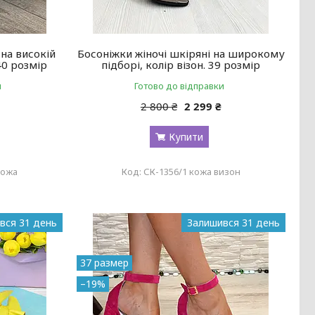
 на високій
Босоніжки жіночі шкіряні на широкому
40 розмір
підборі, колір візон. 39 розмір
и
Готово до відправки
2 800 ₴
2 299 ₴
Купити
кожа
СК-1356/1 кожа визон
вся 31 день
Залишився 31 день
37 размер
–19%