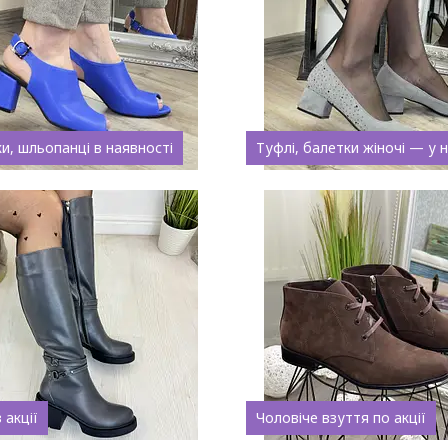
и, шльопанці в наявності
Туфлі, балетки жіночі — у 
 акції
Чоловіче взуття по акції