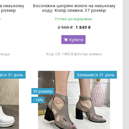
на низькому
Босоніжки шкіряні жіночі на низькому
7 розмір
ходу. Колір оливки. 37 розмір
и
Готово до відправки
2 500 ₴
1 849 ₴
Купити
ванда
СК-1405/8 флотар оливка
вся 31 день
Залишився 31 день
39 размер
–18%