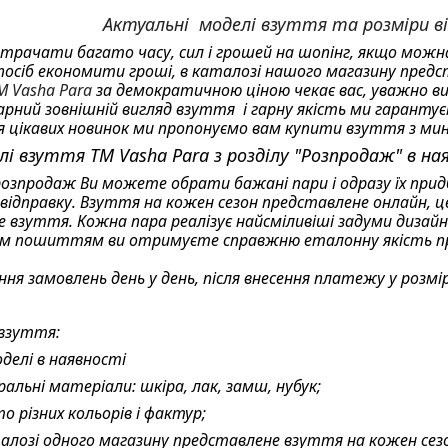
Актуальні моделі взуття та розміри ві
трачати багато часу, сил і грошей на шопінг, якщо можна
посіб економити гроші, в каталозі нашого магазину предст
M Vasha Para
за демократичною ціною чекає вас, уважно в
арний зовнішній вигляд взуття
і гарну якість ми гаранту
 цікавих новинок ми пропонуємо вам купити взуття з мин
елі взуття TM Vasha Para
з розділу "Розпродаж" в на
 розпродаж Ви можете обрати бажані пари і одразу їх при
ідправку. Взуття на кожен сезон представлене онлайн, це
е взуття. Кожна пара реалізує найсміливіші задуми дизайне
м пошиттям ви отримуєте справжню еталонну якість прод
ння замовлень день у день, після внесення платежу у розм
 взуття:
оделі в наявності
альні матеріали: шкіра, лак, замш, нубук;
о різних кольорів і фактур;
алозі одного магазину представлене взуття на кожен сез