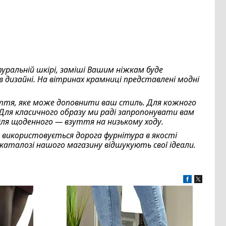
уральній шкірі, заміші Вашим ніжкам буде
в дизайні. На вітринах крамниці представлені модні
уття, яке може доповнити ваш стиль. Для кожного
ля класичного образу ми раді запропонувати вам
для щоденного — взуття на низькому ходу.
го використовується дорога фурнітура в якості
 каталозі нашого магазину відшукують свої ідеали.