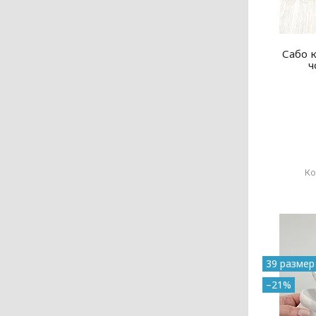
Сабо к
ч
39 размер
–21%