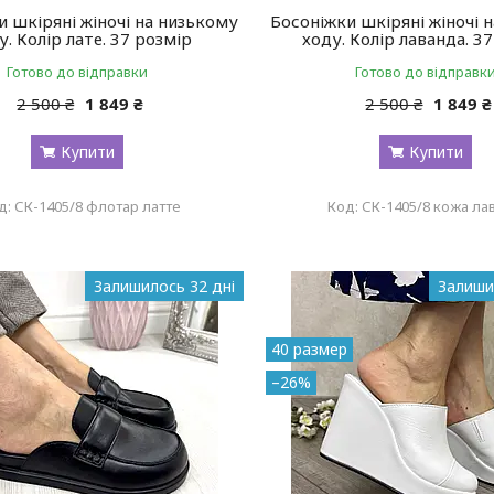
и шкіряні жіночі на низькому
Босоніжки шкіряні жіночі 
у. Колір лате. 37 розмір
ходу. Колір лаванда. 3
Готово до відправки
Готово до відправк
2 500 ₴
1 849 ₴
2 500 ₴
1 849 ₴
Купити
Купити
СК-1405/8 флотар латте
СК-1405/8 кожа ла
Залишилось 32 дні
Залиши
40 размер
–26%