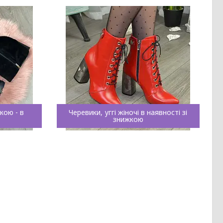
кою - в
Черевики, уггі жіночі в наявності зі
знижкою