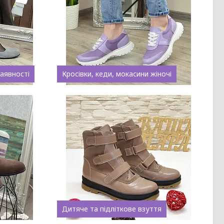
наявності
Кросівки, кеди, мокасини жіночі
Дитяче та підліткове взуття