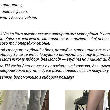
ть пошиття;
нальний фасон.
ість і довговічність.
M Vasha Para
виготовлене з натуральних матеріалів. У нат
. Крім високої якості ми пропонуємо оригінальні рішення 
ього та попередніх сезонів.
 щоб створити чудовий образ, потрібно мати належне вз
образу Ви зможете підшукати оптимальну пару взуття. Д
 маленькому підборі, для молоді — взуття на танкетці, 
ра
TM Vasha Para
по-своєму оригінальна і красива, для цьо
ольорова гама взуття дуже різна, найвибаглівіші покупці у
звінків, допоможемо з вибором розміру!