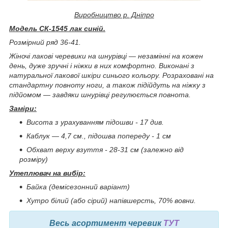
Виробництво р. Дніпро
Модель СК-1545 лак синій.
Розмірний ряд 36-41.
Жіночі лакові черевики на шнурівці ― незамінні на кожен
день, дуже зручні і ніжки в них комфортно. Виконані з
натуральної лакової шкіри синього кольору. Розраховані на
стандартну повноту ноги, а також підійдуть на ніжку з
підйомом ― завдяки шнурівці регулюється повнота.
Заміри:
Висота з урахуванням підошви - 17 див.
Каблук ― 4,7 см
., підошва попереду - 1 см
Обхват верху взуття - 28-31 см (залежно від
розміру)
Утеплювач на вибір:
Байка (демісезонний варіант)
Хутро білий (або сірий) напівшерсть, 70% вовни.
Весь асортимент черевик
ТУТ