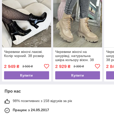
Черевики жіночі лакові.
Черевики жіночі на
Чере
Колір чорний. 38 розмір
шнурівці, натуральна
шнур
шкіра кольору візон. 38
38 р
розмір
2 949
2 929
2 8
₴
₴
3 500 ₴
3 300 ₴
Купити
Купити
Про нас
98% позитивних з 158 відгуків за рік
Працює з 24.05.2017