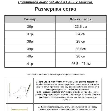
Приятного выбора! Ждем Ваших заказов.
Размерная сетка
Размер
Длина стопы
36р
23,5 см
37р
24 см
38р
25 см
39р
25,5см
40р
26 см
41р
26,5 - 27 см