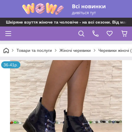
Шкіряне взуття жіноче та чоловіче - на всі сезони. Від майс
Товари та послуги
Жіночі черевики
Черевики жіночі 
36-41р.