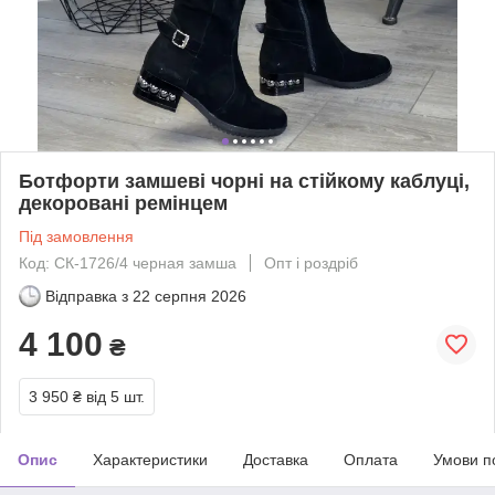
Ботфорти замшеві чорні на стійкому каблуці,
декоровані ремінцем
Під замовлення
Код: СК-1726/4 черная замша
Опт і роздріб
Відправка з
22 серпня 2026
4 100
₴
3 950 ₴
від 5 шт.
Опис
Характеристики
Доставка
Оплата
Умови п