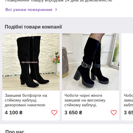
Всі умови повернення
Подібні товари компанії
Замшеві ботфорти на
Чоботи чорні жіночі
Чобо
стійкому каблуці,
замшеві на високому
замш
декоровані накаткою
стійкому каблуці,
кабл
каменів
декоровані ремінцем
рем
4 100
3 650
3 6
₴
₴
Про нас