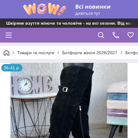
Шкіряне взуття жіноче та чоловіче - на всі сезони. Від майс
Товари та послуги
Ботфорти жіночі 2026/2027
Ботфо
36-41 р.