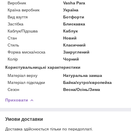
Виробник
Vasha Para
Країна виробник
Україна
Вид взуття
Ботфорти
Застібка
Блискавка
Каблук/Підошва
Каблук
Стан
Новий
Стиль
Класичний
Форма миска/носка
Закруглений
Колір
Чорний
Користувальницькі характеристики
Матеріал верху
Натуральна замша
Матеріал підкладки
Байка/хутро/європейка
Сезон
Весна/Осінь/Зима
Приховати
Умови доставки
Доставка здійснюється тільки по передоплаті.