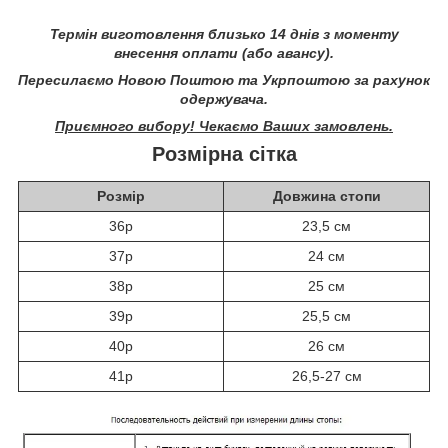
Термін виготовлення близько 14 днів з моменту
внесення оплати (або авансу).
Пересилаємо Новою Поштою та Укрпоштою за рахунок
одержувача.
Приємного вибору! Чекаємо Ваших замовлень.
Розмірна сітка
Розмір
Довжина стопи
36р
23,5 см
37р
24 см
38р
25 см
39р
25,5 см
40р
26 см
41р
26,5-27 см