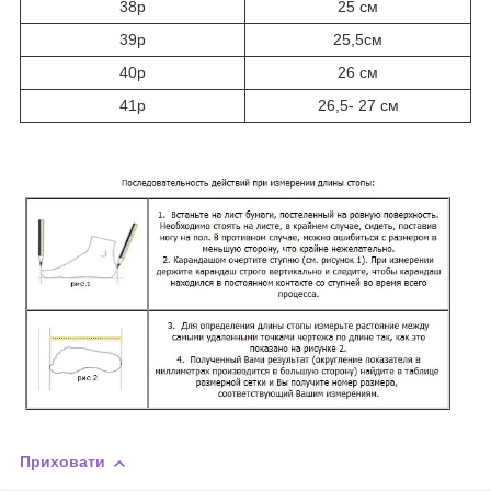
38р
25 см
39р
25,5см
40р
26 см
41р
26,5- 27 см
Приховати