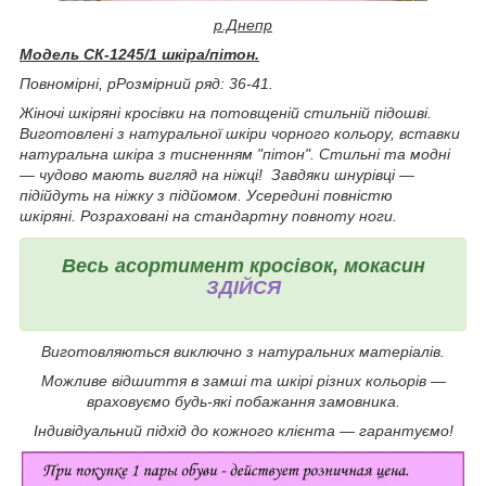
р.Днепр
Модель
СК-1245/1 шкіра/пітон.
Повномірні, р
Розмірний ряд: 36-41.
Жіночі шкіряні кросівки на потовщеній стильній підошві
.
Виготовлені з натуральної шкіри чорного кольору, вставки
натуральна шкіра з тисненням "пітон".
Стильні та модні
— чудово мають вигляд на ніжці!
Завдяки шнурівці —
підійдуть на ніжку з підйомом.
Усередині повністю
шкіряні.
Розраховані на стандартну повноту ноги.
Весь асортимент кросівок, мокасин
ЗДІЙСЯ
Виготовляються виключно з натуральних матеріалів.
Можливе відшиття в замші та шкірі різних кольорів —
враховуємо будь-які побажання замовника.
Індивідуальний підхід до кожного клієнта — гарантуємо!