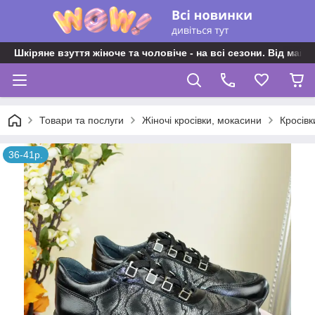
Шкіряне взуття жіноче та чоловіче - на всі сезони. Від майс
Товари та послуги
Жіночі кросівки, мокасини
Кросівк
36-41р.