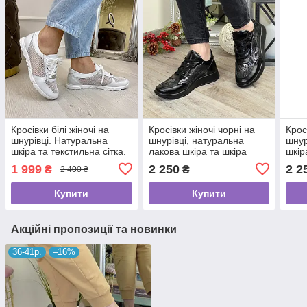
Кросівки білі жіночі на
Кросівки жіночі чорні на
Крос
шнурівці. Натуральна
шнурівці, натуральна
шнур
шкіра та текстильна сітка.
лакова шкіра та шкіра
шкір
39 розмір
пітон
1 999
2 250
2 2
₴
₴
2 400 ₴
Купити
Купити
Акційні пропозиції та новинки
36-41р.
–16%