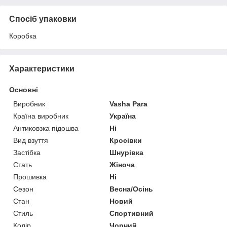
Спосіб упаковки
Коробка
Характеристики
Основні
Виробник
Vasha Para
Країна виробник
Україна
Антиковзка підошва
Ні
Вид взуття
Кросівки
Застібка
Шнурівка
Стать
Жіноча
Прошивка
Ні
Сезон
Весна/Осінь
Стан
Новий
Стиль
Спортивний
Колір
Чорний