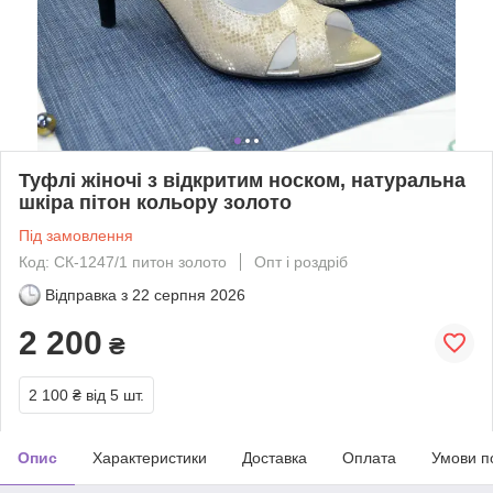
Туфлі жіночі з відкритим носком, натуральна
шкіра пітон кольору золото
Під замовлення
Код: СК-1247/1 питон золото
Опт і роздріб
Відправка з
22 серпня 2026
2 200
₴
2 100 ₴
від 5 шт.
Опис
Характеристики
Доставка
Оплата
Умови п