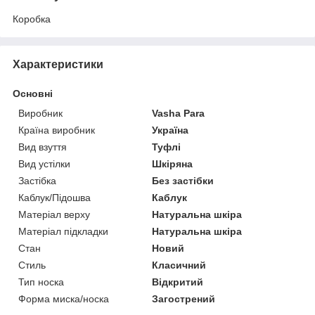
Коробка
Характеристики
Основні
Виробник
Vasha Para
Країна виробник
Україна
Вид взуття
Туфлі
Вид устілки
Шкіряна
Застібка
Без застібки
Каблук/Підошва
Каблук
Матеріал верху
Натуральна шкіра
Матеріал підкладки
Натуральна шкіра
Стан
Новий
Стиль
Класичний
Тип носка
Відкритий
Форма миска/носка
Загострений