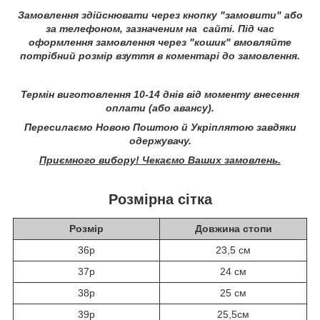
Замовлення здійснювати через кнопку "замовити" або
за телефоном, зазначеним на сайті.
Під час
оформлення замовлення через "кошик" вмовляйте
потрібний розмір взуття в коментарі до замовлення.
Термін виготовлення 10-14 днів від моменту внесення
оплати (або авансу).
Пересилаємо Новою Поштою й Укріплятою завдяки
одержувачу.
Приємного вибору! Чекаємо Ваших замовлень.
Розмірна сітка
Розмір
Довжина стопи
36р
23,5 см
37р
24 см
38р
25 см
39р
25,5см