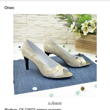
Опис
р.Днепр
Модель СК-1247/1 пітон золото.