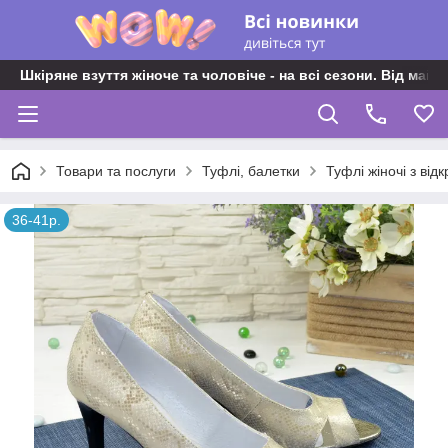
Шкіряне взуття жіноче та чоловіче - на всі сезони. Від майс
Товари та послуги
Туфлі, балетки
Туфлі жіночі з від
36-41р.