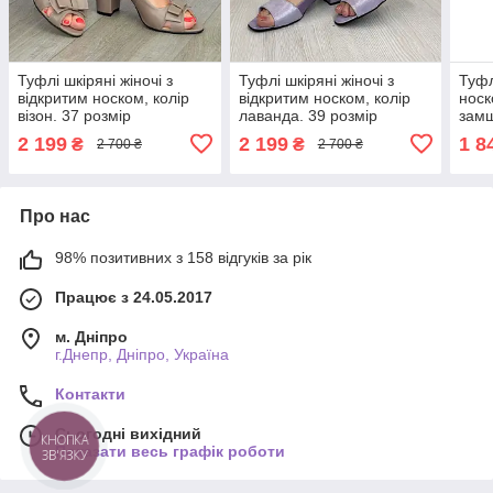
Туфлі шкіряні жіночі з
Туфлі шкіряні жіночі з
Туфл
відкритим носком, колір
відкритим носком, колір
носк
візон. 37 розмір
лаванда. 39 розмір
замш
2 199
2 199
1 8
₴
₴
2 700 ₴
2 700 ₴
Про нас
98% позитивних з 158 відгуків за рік
Працює з 24.05.2017
м. Дніпро
г.Днепр, Дніпро, Україна
Контакти
Сьогодні вихідний
КНОПКА
Показати весь графік роботи
ЗВ'ЯЗКУ