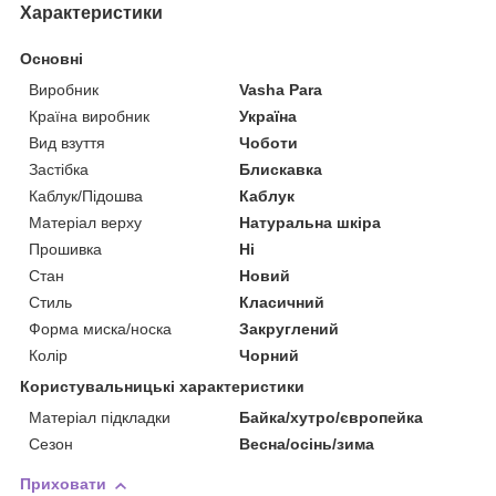
Характеристики
Основні
Виробник
Vasha Para
Країна виробник
Україна
Вид взуття
Чоботи
Застібка
Блискавка
Каблук/Підошва
Каблук
Матеріал верху
Натуральна шкіра
Прошивка
Ні
Стан
Новий
Стиль
Класичний
Форма миска/носка
Закруглений
Колір
Чорний
Користувальницькі характеристики
Матеріал підкладки
Байка/хутро/європейка
Сезон
Весна/осінь/зима
Приховати