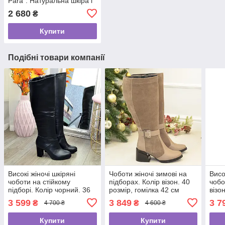
Para". Натуральна шкіра і
замша
2 680
₴
Купити
Подібні товари компанії
Високі жіночі шкіряні
Чоботи жіночі зимові на
Висо
чоботи на стійкому
підборах. Колір візон. 40
чобо
підборі. Колір чорний. 36
розмір, гомілка 42 см
візо
розмір
46 с
3 599
3 849
3 7
₴
₴
4 700 ₴
4 600 ₴
Купити
Купити