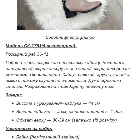
Виробництво р. Дніпро
Модель СК-1751/4 візон/чорний.
Розмірний ряд 36-41.
Чоботи жіночі шкіряні на невисокому каблуці. Виконані з
натуральної шкіри кольору візон і чорної шкіри, декоровані
ремінцями. Підошва лита. Каблук стійкий, зручна колодка,
ніжка в такому взутті не втомиться. Дуже ефектні і
стильні. Розраховані на стандартну повноту ноги.
Заміри:
Висота з урахуванням каблука ― 44 см
Висота каблука ― 4 см, підошви попереду - 1 див.
Обхват верху ― 3
6-39 см (залежно від розміру)
Утеплювач на вибір:
Байка (демісезонний варіант)