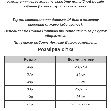
замовлення через корзину вказуйте потрібний розмір
взуття у коментарі до замовлення.
Термін виготовлення близько 14 днів з моменту
внесення оплати (або авансу).
Пересилаємо Новою Поштою та Укрпоштою за рахунок
одержувача.
Приємного вибору! Чекаємо Ваших замовлень.
Розмірна сітка
Розмір
Довжина стопи
36р
23,5 см
37р
24 см
38р
25 см
39р
25,5 см
40р
26 см
41р
26,5 - 27 см