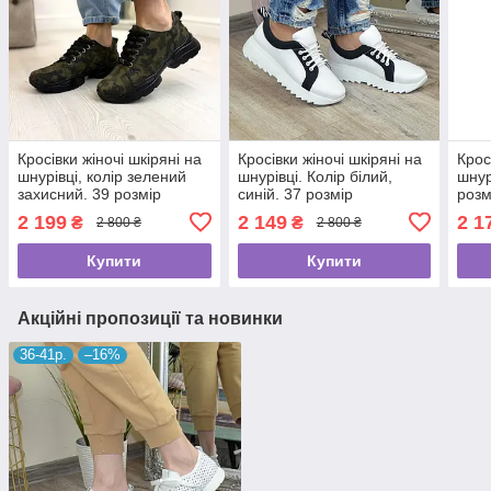
Кросівки жіночі шкіряні на
Кросівки жіночі шкіряні на
Крос
шнурівці, колір зелений
шнурівці. Колір білий,
шнур
захисний. 39 розмір
синій. 37 розмір
розм
2 199
2 149
2 1
₴
₴
2 800 ₴
2 800 ₴
Купити
Купити
Акційні пропозиції та новинки
36-41р.
–16%