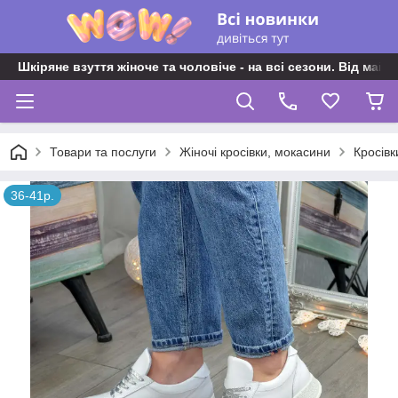
Шкіряне взуття жіноче та чоловіче - на всі сезони. Від майс
Товари та послуги
Жіночі кросівки, мокасини
Кросівк
36-41р.