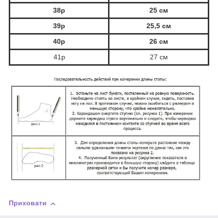
38р
25 см
39р
25,5 см
40р
26 см
41р
27 см
Приховати