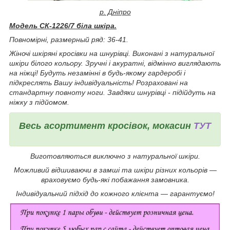
р. Дніпро
Модель СК-1226/7 біла шкіра.
Повномірні, р
азмерный ряд: 36-41.
Жіночі шкіряні кросівки на шнурівці
. Виконані з натуральної
шкіри білого кольору. Зручні і акуратні, відмінно виглядають
на ніжці! Будуть незамінні в будь-якому гардеробі і
підкреслять Вашу індивідуальність!
Розраховані на
стандартну повноту ноги. Завдяки шнурівці - підійдуть на
ніжку з підйомом.
Весь асортимент кросівок, мокасин
ТУТ
Виготовляються виключно з натуральної шкіри.
Можливий відшиваючи в замші та шкіри різних кольорів ―
враховуємо будь-які побажання замовника.
Індивідуальний підхід до кожного клієнта ― гарантуємо!