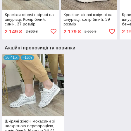
Кросівки жіночі шкіряні на
Кросівки жіночі шкіряні на
Крос
шнурівці. Колір білий,
шнурівці, колір білий. 39
шнур
синій. 37 розмір
розмір
беже
2 149
2 179
2 1
₴
₴
2 800 ₴
2 600 ₴
Акційні пропозиції та новинки
36-41р.
–16%
Шкіряні жіночі мокасини зі
наскрізною перфорацією,
колір білий. Розміри 36-41