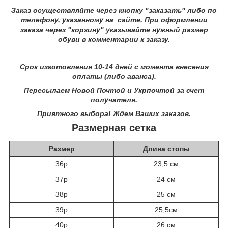
Заказ осуществляйте через кнопку "заказать" либо по
телефону, указанному на сайте.
При оформлении
заказа через "корзину" указывайте нужный размер
обуви в комментарии к заказу.
Срок изготовления 10-14 дней с момента внесения
оплаты (либо аванса).
Пересылаем Новой Почтой и Укрпочтой за счет
получателя.
Приятного выбора! Ждем Ваших заказов.
Размерная сетка
Размер
Длина стопы
36р
23,5 см
37р
24 см
38р
25 см
39р
25,5см
40р
26 см