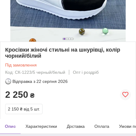
Кросівки жіночі стильні на шнурівці, колір
чорний/білий
Під замовлення
Код: СК-1223/5 черный/белый
Опт і роздріб
Відправка з
22 серпня 2026
2 250
₴
2 150 ₴
від 5 шт.
Опис
Характеристики
Доставка
Оплата
Умови п