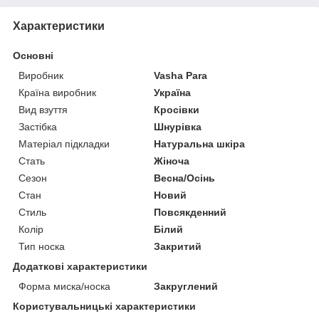
Характеристики
Основні
Виробник
Vasha Para
Країна виробник
Україна
Вид взуття
Кросівки
Застібка
Шнурівка
Матеріал підкладки
Натуральна шкіра
Стать
Жіноча
Сезон
Весна/Осінь
Стан
Новий
Стиль
Повсякденний
Колір
Білий
Тип носка
Закритий
Додаткові характеристики
Форма миска/носка
Закруглений
Користувальницькі характеристики