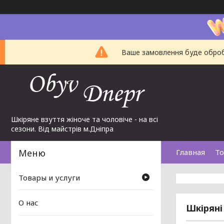
Ваше замовлення буде обробл
Шкіряне взуття жіноче та чоловіче - на всі
сезони. Від майстрів м.Дніпра
Главная
То
Товары и услуги
О нас
Шкіряні