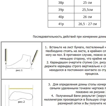
38р
25 см
39р
25,5см
40р
26 см
41р
26,5 - 27 см