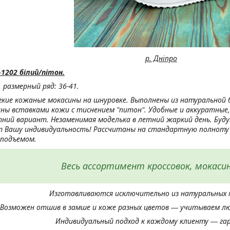
р. Дніпро
1202 білий/пітон.
, р
азмерный ряд: 36-41.
гкие кожаные мокасины на шнуровке. Выполнены из натуральной 
ны вставками кожи с тиснением "питон". Удобные и аккуратные
тний вариант. Незаменимая моделька в летний жаркий день. Буд
 Вашу индивидуальность! Рассчитаны на стандартную полноту н
 подъемом.
Весь ассортимент кроссовок, мокаси
Изготавливаются исключительно из натуральных 
Возможен отшив в замше и коже разных цветов ― учитываем лю
Индивидуальный подход к каждому клиенту ― га