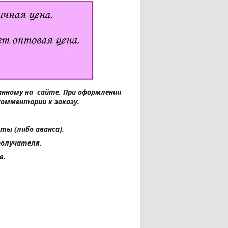
занному на сайте.
При оформлении
комментарии к заказу.
ты (либо аванса).
получателя.
в.