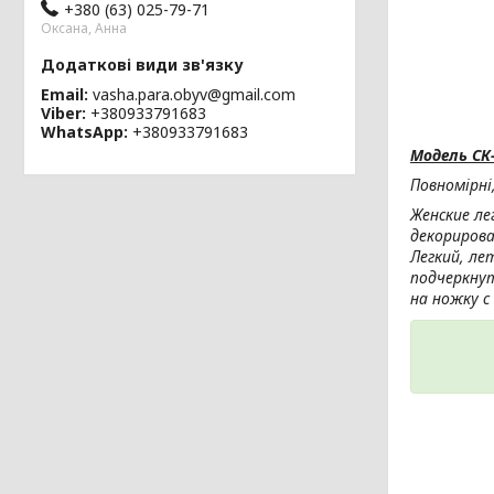
+380 (63) 025-79-71
Оксана, Анна
Email
vasha.para.obyv@gmail.com
Viber
+380933791683
WhatsApp
+380933791683
Модель СК-
Повномірні
Женские ле
декорирова
Легкий, ле
подчеркнут
на ножку с