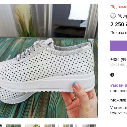
Під зам
Відп
2 250 
Показати
+380 (99
Оксана,
поверне
У компан
будь-як