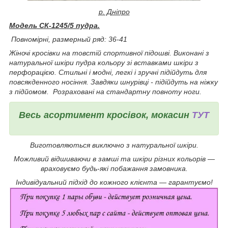
р. Дніпро
Модель СК-1245/5 пудра.
Повномірні, р
азмерный ряд: 36-41
Жіночі кросівки на товстій спортивної підошві
.
Виконані з
натуральної шкіри пудра кольору зі вставками шкіри з
перфорацією.
Стильні і модні, легкі і зручні підійдуть для
повсякденного носіння. Завдяки шнурівці - підійдуть на ніжку
з підйомом.
Розраховані на стандартну повноту ноги.
Весь асортимент кросівок, мокасин
ТУТ
Виготовляються виключно з натуральної шкіри.
Можливий відшиваючи в замші та шкіри різних кольорів ―
враховуємо будь-які побажання замовника.
Індивідуальний підхід до кожного клієнта ― гарантуємо!