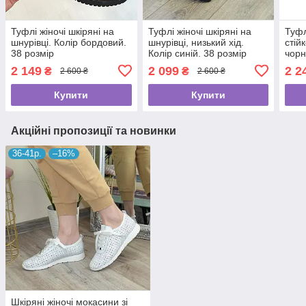
Туфлі жіночі шкіряні на
Туфлі жіночі шкіряні на
Туфл
шнурівці. Колір бордовий.
шнурівці, низький хід.
стій
38 розмір
Колір синій. 38 розмір
чорн
2 149
2 099
2 2
₴
₴
2 600 ₴
2 600 ₴
Купити
Купити
Акційні пропозиції та новинки
36-41р.
–16%
Шкіряні жіночі мокасини зі