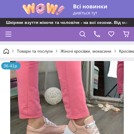
Шкіряне взуття жіноче та чоловіче - на всі сезони. Від майс
Товари та послуги
Жіночі кросівки, мокасини
Кросівк
36-41р.