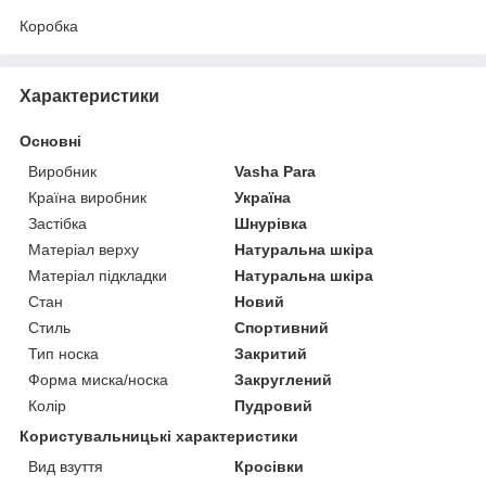
Коробка
Характеристики
Основні
Виробник
Vasha Para
Країна виробник
Україна
Застібка
Шнурівка
Матеріал верху
Натуральна шкіра
Матеріал підкладки
Натуральна шкіра
Стан
Новий
Стиль
Спортивний
Тип носка
Закритий
Форма миска/носка
Закруглений
Колір
Пудровий
Користувальницькі характеристики
Вид взуття
Кросівки