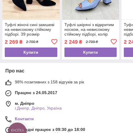
Туфлі жіночі сині замшеві
Туфлі шкіряні з відкритим
Туфл
на невисокому стійкому
носком, на невисокому
неви
підборі. 39 розмір
стійкому підборі, колір
підб
блакитний. 40 розмір
38 р
2 269
2 249
2 2
₴
₴
2 700 ₴
2 700 ₴
Купити
Купити
Про нас
98% позитивних з 158 відгуків за рік
Працює з 24.05.2017
м. Дніпро
г.Днепр, Дніпро, Україна
Контакти
Сьогодні працює з 09:30 до 18:00
КНОПКА