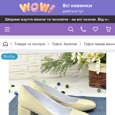
Шкіряне взуття жіноче та чоловіче - на всі сезони. Від майс
Товари та послуги
Туфлі, балетки
Туфлі лакові жіноч
35-41р.