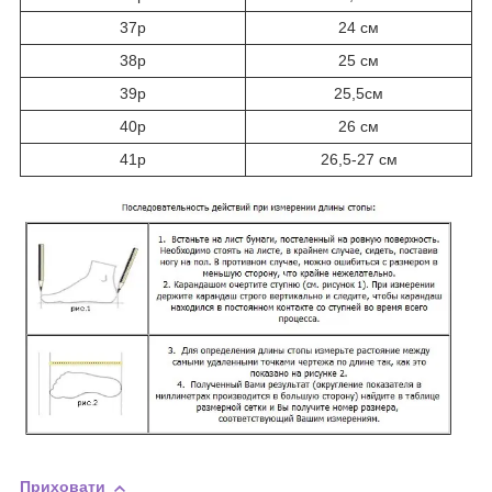
37р
24 см
38р
25 см
39р
25,5см
40р
26 см
41р
26,5-27 см
Приховати