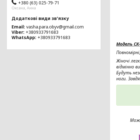
+380 (63) 025-79-71
Оксана, Анна
Email
vasha.para.obyv@gmail.com
Viber
+380933791683
WhatsApp
+380933791683
Модель СК
Повномірні
Жіночі лег
відмінно в
Будуть нез
ноги. Завдя
Можл