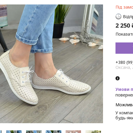
Під зам
Відп
2 250 
Показати
+380 (99
Оксана,
поверне
У компан
будь-як