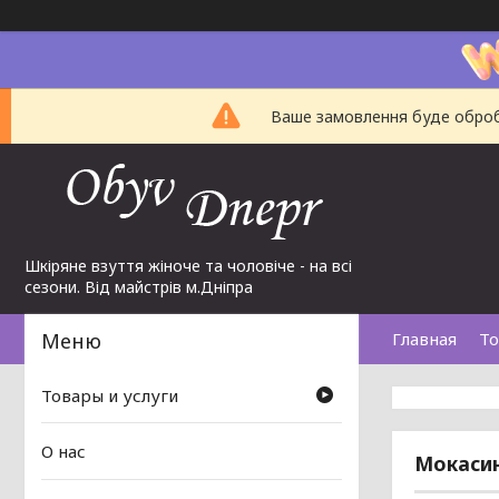
Ваше замовлення буде обробл
Шкіряне взуття жіноче та чоловіче - на всі
сезони. Від майстрів м.Дніпра
Главная
То
Товары и услуги
О нас
Мокасин