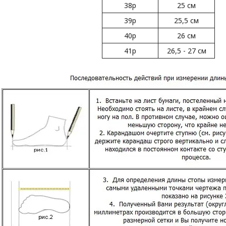
38р
25 см
39р
25,5 см
40р
26 см
41р
26,5 - 27 см