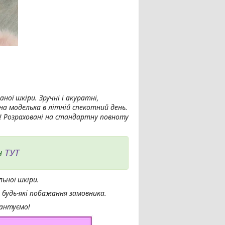
ної шкіри. Зручні і акуратні,
нна моделька в літній спекотний день.
ть! Розраховані на стандартну повноту
н
ТУТ
ьної шкіри.
 будь-які побажання замовника.
рантуємо!