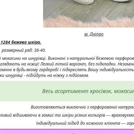
м. Дніпро
-1284 бежева шкіра.
, р
азмерный ряд: 36-40.
кі мокасини на шнурівці. Виконані з натуральної бежевою перфорова
иглядають на ніжці! Легкий літній варіант, без підкладки. Незамі
амінні в будь-якому гардеробі і підкреслять Вашу індивідуальніс
ки шнурівці - підійдуть на ніжку з підйомом.
Весь асортимент кросівок, мокаси
Виготовляються виключно з перфорованої натурал
ивий відшиваючи в замші та шкіри різних кольорів ― враховуємо
Індивідуальний підхід до кожного клієнта ― га