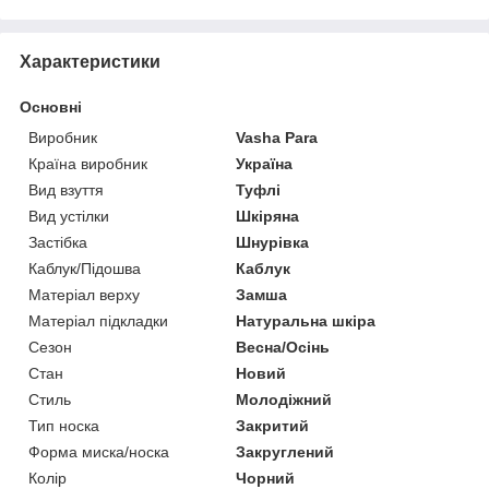
Характеристики
Основні
Виробник
Vasha Para
Країна виробник
Україна
Вид взуття
Туфлі
Вид устілки
Шкіряна
Застібка
Шнурівка
Каблук/Підошва
Каблук
Матеріал верху
Замша
Матеріал підкладки
Натуральна шкіра
Сезон
Весна/Осінь
Стан
Новий
Стиль
Молодіжний
Тип носка
Закритий
Форма миска/носка
Закруглений
Колір
Чорний