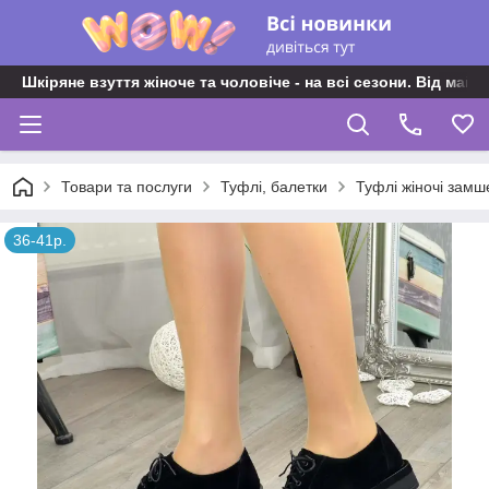
Шкіряне взуття жіноче та чоловіче - на всі сезони. Від майс
Товари та послуги
Туфлі, балетки
Туфлі жіночі замш
36-41р.