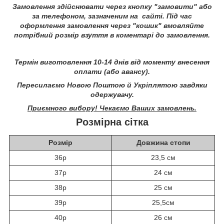
Замовлення здійснювати через кнопку "замовити" або
за телефоном, зазначеним на сайті.
Під час
оформлення замовлення через "кошик" вмовляйте
потрібний розмір взуття в коментарі до замовлення.
Термін виготовлення 10-14 днів від моменту внесення
оплати (або авансу).
Пересилаємо Новою Поштою й Укріплятою завдяки
одержувачу.
Приємного вибору! Чекаємо Ваших замовлень.
Розмірна сітка
Розмір
Довжина стопи
36р
23,5 см
37р
24 см
38р
25 см
39р
25,5см
40р
26 см