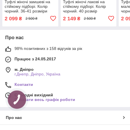
Туфлі жіночі замшеві на
Туфлі жіночі лакові на
Туфл
стійкому підборі. Колір
стійкому підборі. Колір
мале
чорний. 36-41 розміри
чорний. 40 розмір
чорн
2 099
2 149
2 0
₴
₴
2 500 ₴
2 500 ₴
Про нас
98% позитивних з 158 відгуків за рік
Працює з 24.05.2017
м. Дніпро
г.Днепр, Дніпро, Україна
Контакти
Сьогодні вихідний
Показати весь графік роботи
Про нас