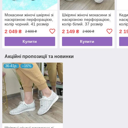
Мокасини жіночі шкіряні зі
Шкіряні жіночі мокасини зі
Кеди
наскрізною перфорацією,
наскрізною перфорацією,
наск
колір чорний. 41 розмір
колір білий. 37 розмір
колі
2 049
2 149
2 1
₴
₴
2 600 ₴
2 600 ₴
Купити
Купити
Акційні пропозиції та новинки
36-41р.
–16%
Шкіряні жіночі мокасини зі