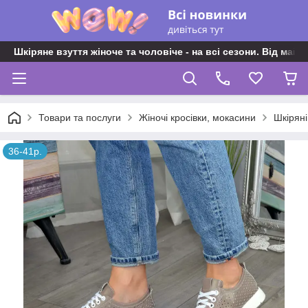
Шкіряне взуття жіноче та чоловіче - на всі сезони. Від майс
Товари та послуги
Жіночі кросівки, мокасини
Шкіряні
36-41р.