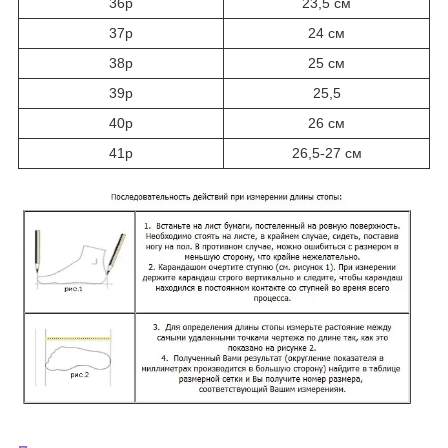
36р
23,5 см
37р
24 см
38р
25 см
39р
25,5
40р
26 см
41р
26,5-27 см