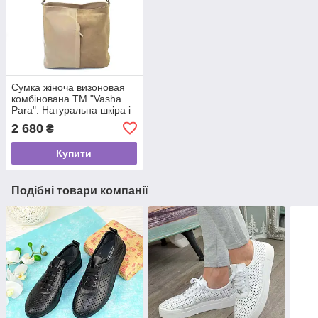
Сумка жіноча визоновая
комбінована ТМ "Vasha
Para". Натуральна шкіра і
замша
2 680
₴
Купити
Подібні товари компанії