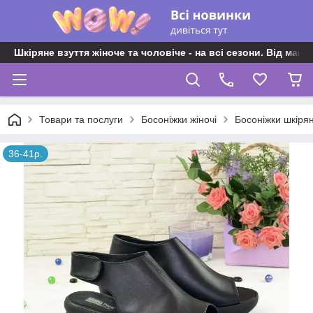
Шкіряне взуття жіноче та чоловіче - на всі сезони. Від майс
Товари та послуги
Босоніжки жіночі
Босоніжки шкірян
36-41р.