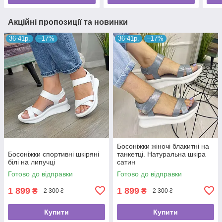
Акційні пропозиції та новинки
36-41р.
–17%
36-41р.
–17%
Босоніжки жіночі блакитні на
Босоніжки спортивні шкіряні
танкетці. Натуральна шкіра
білі на липучці
сатин
Готово до відправки
Готово до відправки
1 899
1 899
₴
₴
2 300 ₴
2 300 ₴
Купити
Купити