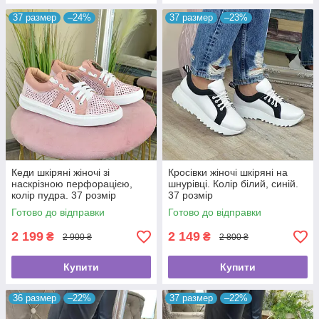
37 размер
–24%
37 размер
–23%
Кеди шкіряні жіночі зі
Кросівки жіночі шкіряні на
наскрізною перфорацією,
шнурівці. Колір білий, синій.
колір пудра. 37 розмір
37 розмір
Готово до відправки
Готово до відправки
2 199
2 149
₴
₴
2 900 ₴
2 800 ₴
Купити
Купити
36 размер
–22%
37 размер
–22%