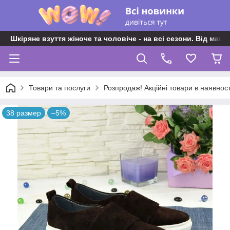
Шкіряне взуття жіноче та чоловіче - на всі сезони. Від майс
Товари та послуги
Розпродаж! Акційні товари в наявност
38 размер
–5%