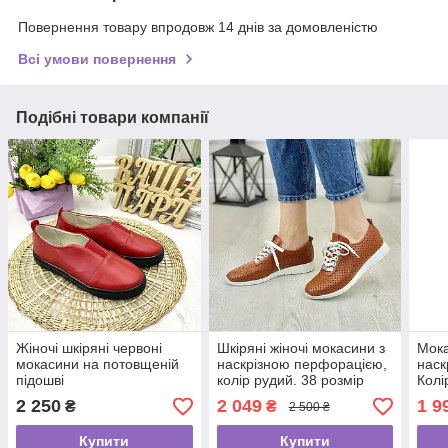
Повернення товару впродовж 14 днів за домовленістю
Всі умови повернення
Подібні товари компанії
Жіночі шкіряні червоні
Шкіряні жіночі мокасини з
Мока
мокасини на потовщеній
наскрізною перфорацією,
наск
підошві
колір рудий. 38 розмір
Колі
розм
2 250
2 049
1 9
₴
₴
2 500 ₴
Купити
Купити