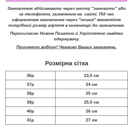
Замовлення здійснювати через кнопку "замовити" або
за телефоном, зазначеним на сайті.
Під час
оформлення замовлення через "кошик" вмовляйте
потрібний розмір взуття в коментарі до замовлення.
Пересилаємо Новою Поштою й Укріплятою завдяки
одержувачу.
Приємного вибору! Чекаємо Ваших замовлень.
Розмірна сітка
36р
23,5 см
37р
24 см
38р
25 см
39р
25,5 см
40р
26 см
41р
27 см