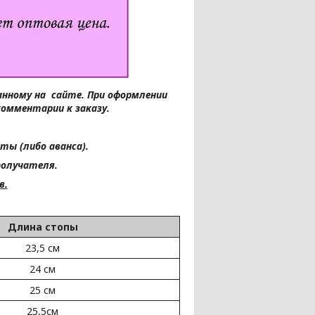
занному на сайте.
При оформлении
комментарии к заказу.
ты (либо аванса).
получателя.
в.
Длина стопы
23,5 см
24 см
25 см
25,5см