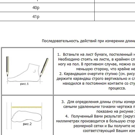
40р
41р