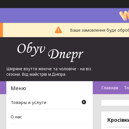
Ваше замовлення буде обробл
Шкіряне взуття жіноче та чоловіче - на всі
сезони. Від майстрів м.Дніпра
Главная
То
Товары и услуги
О нас
Кросівк