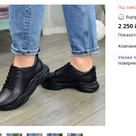
Під зам
Відп
2 250 
Показати
Компані
поверне