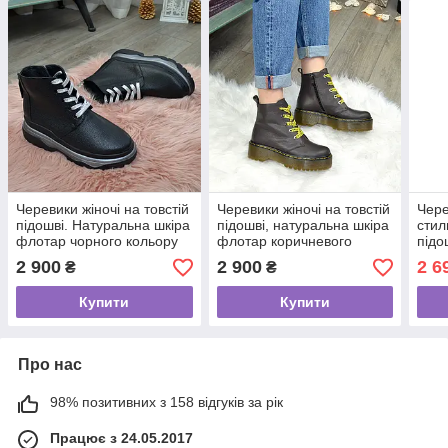
Черевики жіночі на товстій
Черевики жіночі на товстій
Чере
підошві. Натуральна шкіра
підошві, натуральна шкіра
стил
флотар чорного кольору
флотар коричневого
підо
кольору
флот
2 900
2 900
2 6
₴
₴
37 р
Купити
Купити
Про нас
98% позитивних з 158 відгуків за рік
Працює з 24.05.2017