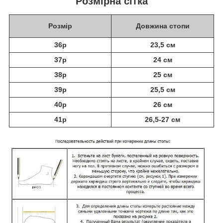
Розмірна сітка
Розмір
Довжина стопи
36р
23,5 см
37р
24 см
38р
25 см
39р
25,5 см
40р
26 см
41р
26,5-27 см