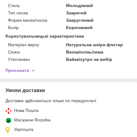
Стиль
Молодіжний
Тип носка
Закритий
Форма миска/носка
Закруглений
Колір
Коричневий
Користувальницькі характеристики
Матеріал верху
Натуральна шкіра флотар
Сезон
Весна/осінь/зима
Утеплювач
Байка/хутро на вибір
Приховати
Умови доставки
Доставка здійснюється тільки по передоплаті.
Нова Пошта
Магазини Rozetka
Укрпошта