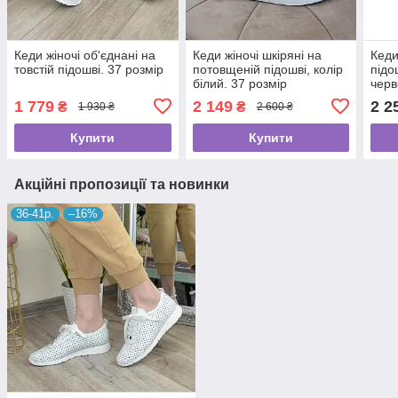
Кеди жіночі об'єднані на
Кеди жіночі шкіряні на
Кеди
товстій підошві. 37 розмір
потовщеній підошві, колір
підо
білий. 37 розмір
чер
1 779
2 149
2 2
₴
₴
1 930 ₴
2 600 ₴
Купити
Купити
Акційні пропозиції та новинки
36-41р.
–16%