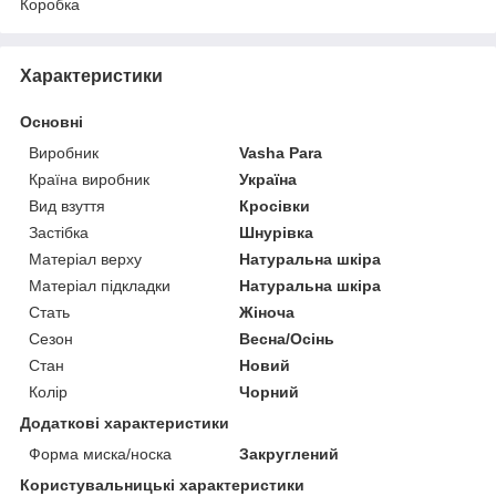
Коробка
Характеристики
Основні
Виробник
Vasha Para
Країна виробник
Україна
Вид взуття
Кросівки
Застібка
Шнурівка
Матеріал верху
Натуральна шкіра
Матеріал підкладки
Натуральна шкіра
Стать
Жіноча
Сезон
Весна/Осінь
Стан
Новий
Колір
Чорний
Додаткові характеристики
Форма миска/носка
Закруглений
Користувальницькі характеристики