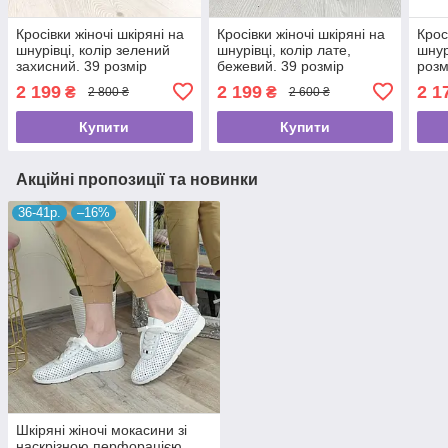
Кросівки жіночі шкіряні на
Кросівки жіночі шкіряні на
Крос
шнурівці, колір зелений
шнурівці, колір лате,
шнур
захисний. 39 розмір
бежевий. 39 розмір
розм
2 199
2 199
2 1
₴
₴
2 800 ₴
2 600 ₴
Купити
Купити
Акційні пропозиції та новинки
36-41р.
–16%
Шкіряні жіночі мокасини зі
наскрізною перфорацією,