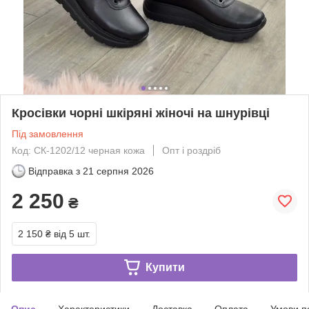
Кросівки чорні шкіряні жіночі на шнурівці
Під замовлення
Код: СК-1202/12 черная кожа
Опт і роздріб
Відправка з
21 серпня 2026
2 250
₴
2 150 ₴
від 5 шт.
Купити
Опис
Характеристики
Доставка
Оплата
Умови п