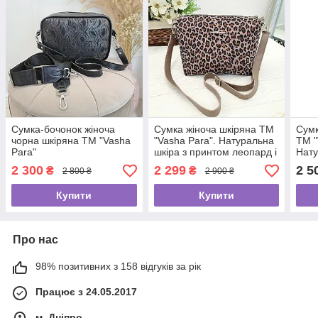
Сумка-бочонок жіноча
Сумка жіноча шкіряна ТМ
Сумк
чорна шкіряна ТМ "Vasha
"Vasha Para". Натуральна
ТМ "
Para"
шкіра з принтом леопард і
Нату
шкіра візон. В наявності
шкір
2 300
2 299
2 5
₴
₴
2 800 ₴
2 900 ₴
Купити
Купити
Про нас
98% позитивних з 158 відгуків за рік
Працює з 24.05.2017
м. Дніпро