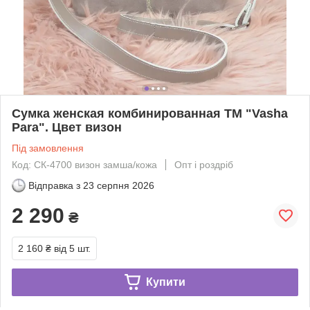
Сумка женская комбинированная ТМ "Vasha
Para". Цвет визон
Під замовлення
Код: СК-4700 визон замша/кожа
Опт і роздріб
Відправка з
23 серпня 2026
2 290
₴
2 160 ₴
від 5 шт.
Купити