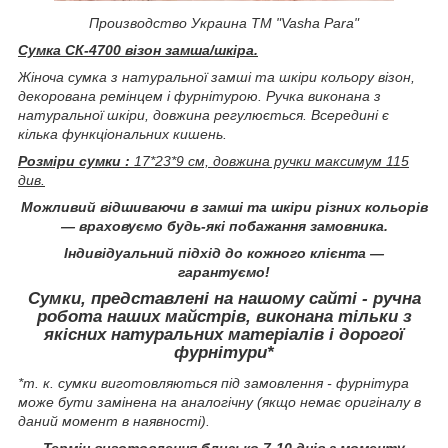
Производство Украина ТМ "Vasha Para"
Сумка СК-4700 візон замша/шкіра.
Жіноча сумка з натуральної замші та шкіри кольору візон,
декорована ремінцем і фурнітурою. Ручка виконана з
натуральної шкіри, довжина регулюється. Всередині є
кілька функціональних кишень.
Розміри сумки :
17*23*9 см, довжина ручки максимум 115
див.
Можливий відшиваючи в замші та шкіри різних кольорів
― враховуємо будь-які побажання замовника.
Індивідуальний підхід до кожного клієнта ―
гарантуємо!
Сумки, представлені на нашому сайті - ручна
робота наших майстрів, виконана тільки з
якісних натуральних матеріалів і дорогої
фурнітури*
*т. к. сумки виготовляються під замовлення - фурнітура
може бути замінена на аналогічну
(якщо немає оригіналу в
даний момент в наявності).
Термін виготовлення близько 7-10 днів з моменту