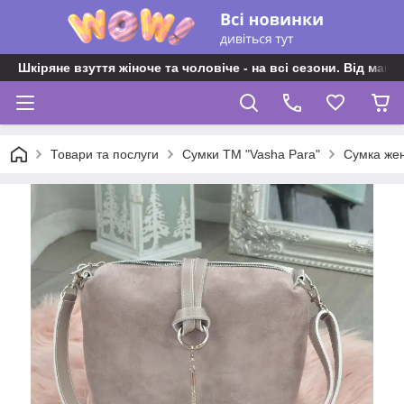
Шкіряне взуття жіноче та чоловіче - на всі сезони. Від майс
Товари та послуги
Сумки ТМ "Vasha Para"
Сумка жен