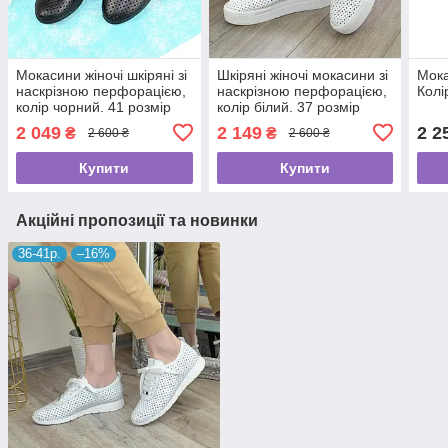
Мокасини жіночі шкіряні зі
Шкіряні жіночі мокасини зі
Мока
наскрізною перфорацією,
наскрізною перфорацією,
Колі
колір чорний. 41 розмір
колір білий. 37 розмір
2 049
2 149
2 2
₴
₴
2 600 ₴
2 600 ₴
Купити
Купити
Акційні пропозиції та новинки
36-41р.
–16%