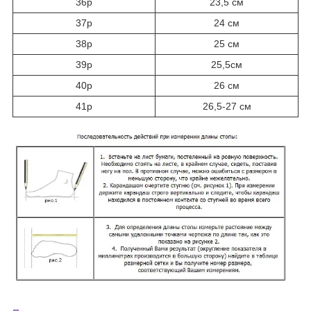
36р
23,5 см
37р
24 см
38р
25 см
39р
25,5см
40р
26 см
41р
26,5-27 см