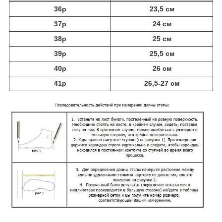
36р
23,5 см
37р
24 см
38р
25 см
39р
25,5 см
40р
26 см
41р
26,5-27 см