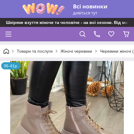
Шкіряне взуття жіноче та чоловіче - на всі сезони. Від майс
Товари та послуги
Жіночі черевики
Черевики жіночі 
36-41р.