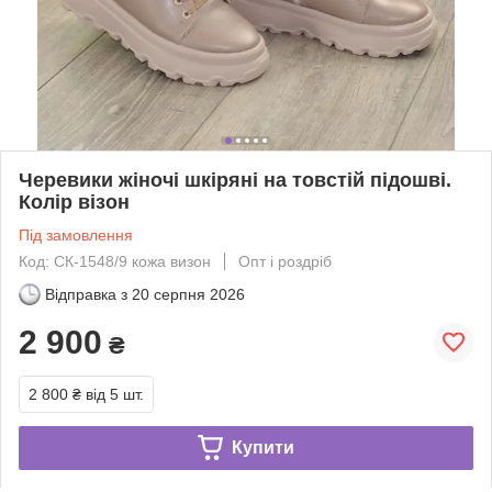
Черевики жіночі шкіряні на товстій підошві.
Колір візон
Під замовлення
Код: СК-1548/9 кожа визон
Опт і роздріб
Відправка з
20 серпня 2026
2 900
₴
2 800 ₴
від 5 шт.
Купити