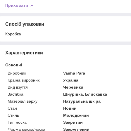
Приховати
Спосіб упаковки
Коробка
Характеристики
Основні
Виробник
Vasha Para
Країна виробник
Україна
Вид взуття
Черевики
Застібка
Шнурівка, Блискавка
Матеріал верху
Натуральна шкіра
Стан
Новий
Стиль
Молодіжний
Тип носка
Закритий
Форма миска/носка
Закруглений