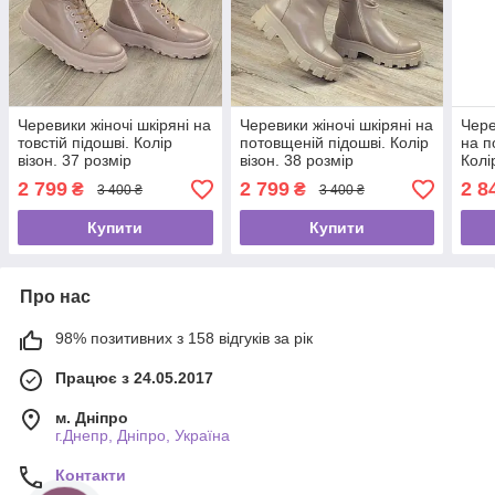
Черевики жіночі шкіряні на
Черевики жіночі шкіряні на
Чере
товстій підошві. Колір
потовщеній підошві. Колір
на п
візон. 37 розмір
візон. 38 розмір
Колі
2 799
2 799
2 8
₴
₴
3 400 ₴
3 400 ₴
Купити
Купити
Про нас
98% позитивних з 158 відгуків за рік
Працює з 24.05.2017
м. Дніпро
г.Днепр, Дніпро, Україна
Контакти