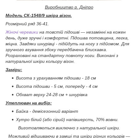
Виробництво р. Дніпро
Модель СК-1548/9 шкіра візон.
Розмірний ряд 36-41.
Жіночі черевики
на товстій підошві ― незамінні на кожен
день, дуже зручні і комфортні. Підошва потовщена, легка,
міцна. Завдяки шнурівці - підійдуть на ногу з підйомом. Для
зручного взування збоку передбачена блискавка.
Розраховані на стандартну повноту ноги. Виконані з
натуральної шкіри кольору візон.
Заміри:
Висота з урахуванням підошви - 18 см
Висота підошви - 5 см, попереду - 4 см
Обхват верху 24-28 см + шнурівка
Утеплювач на вибір:
Байка - демісезонний варіант
Хутро білий (або сірий) напівшерсть, 70% вовни.
Виготовляються виключно з натуральної шкіри.
Можливий відшиваючи в замші та шкіри різних кольорів ―