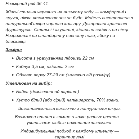
Розмірний ряд 36-41.
Жіночі стильні черевики на низькому ходу ― комфортні і
зручні, ніжка втомлюватися не буде. Модель виготовлена з
натуральної шкіри чорного кольору. Декоровані красивою
фурнітурою. Стильні і акуратні, ідеально сидять на ніжці.
Розраховані на стандартну повноту ноги, збоку на
блискавці.
Заміри:
Висота з урахуванням підошви 22 см
Каблук 3,5 см, підошва 2 см
Обхват верху 27-29 см (залежно від розміру)
Утеплювач на вибір:
Байка (демісезонний варіант)
Хутро білий (або сірий) напівшерсть, 70% вовни.
Виготовляються виключно з натуральної шкіри.
Возможен отшив в замше и коже разных цветов ―
учитываем любые пожелания заказчика.
Индивидуальный подход к каждому клиенту ―
гарантируем!