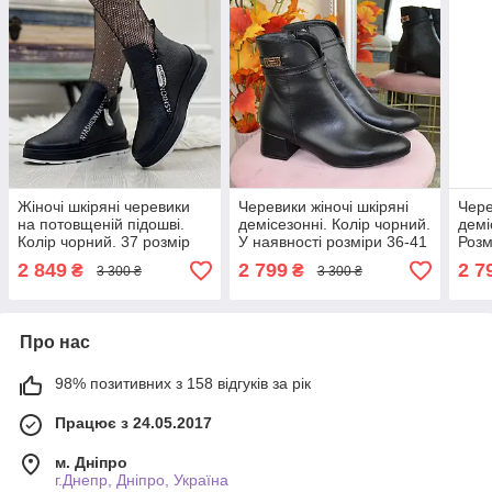
Жіночі шкіряні черевики
Черевики жіночі шкіряні
Чере
на потовщеній підошві.
демісезонні. Колір чорний.
демі
Колір чорний. 37 розмір
У наявності розміри 36-41
Розм
2 849
2 799
2 7
₴
₴
3 300 ₴
3 300 ₴
Про нас
98% позитивних з 158 відгуків за рік
Працює з 24.05.2017
м. Дніпро
г.Днепр, Дніпро, Україна