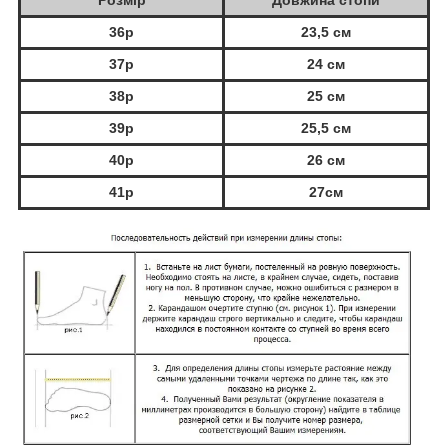
Розмір
Довжина стопи
36р
23,5 см
37р
24 см
38р
25 см
39р
25,5 см
40р
26 см
41р
27см