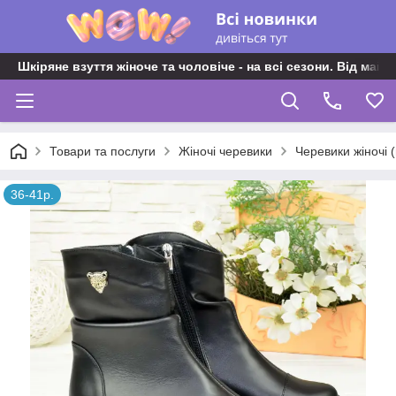
Шкіряне взуття жіноче та чоловіче - на всі сезони. Від майс
Товари та послуги
Жіночі черевики
Черевики жіночі 
36-41р.