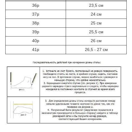
36р
23,5 см
37р
24 см
38р
25 см
39р
25,5 см
40р
26 см
41р
26,5 - 27 см