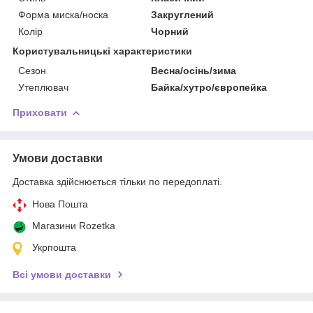
Форма миска/носка
Закруглений
Колір
Чорний
Користувальницькі характеристики
Сезон
Весна/осінь/зима
Утеплювач
Байка/хутро/європейка
Приховати
Умови доставки
Доставка здійснюється тільки по передоплаті.
Нова Пошта
Магазини Rozetka
Укрпошта
Всі умови доставки