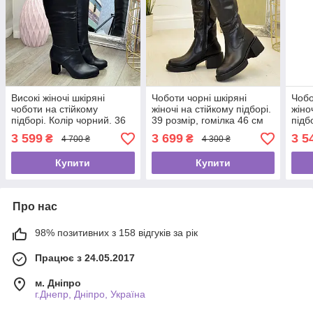
Високі жіночі шкіряні
Чоботи чорні шкіряні
Чобо
чоботи на стійкому
жіночі на стійкому підборі.
жіно
підборі. Колір чорний. 36
39 розмір, гомілка 46 см
підб
розмір
3 599
3 699
3 5
₴
₴
4 700 ₴
4 300 ₴
Купити
Купити
Про нас
98% позитивних з 158 відгуків за рік
Працює з 24.05.2017
м. Дніпро
г.Днепр, Дніпро, Україна