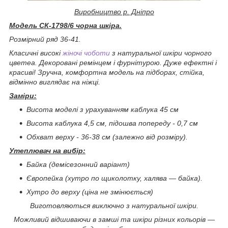
Виробництво р. Дніпро
Модель
СК-1798/6 чорна шкіра.
Розмірний ряд 36-41.
Класичні високі
жіночі чоботи
з натуральної шкіри чорного
цветеа. Декоровані ремінцем і фурнітурою. Дуже ефектні і
красиві! Зручна, комфортна модель на підборах, стійка,
відмінно виглядає на ніжці.
Заміри:
Висота моделі з урахуванням каблука 45 см
Висота каблука 4,5 см, підошва попереду - 0,7 см
Обхват верху - 36-38 см (залежно від розміру).
Утеплювач на вибір:
Байка (демісезонний варіант)
Європейка (хутро по щиколотку, халява ― байка).
Хутро до верху (ціна не змінюється)
Виготовляються виключно з натуральної шкіри.
Можливий відшиваючи в замші та шкіри різних кольорів ―