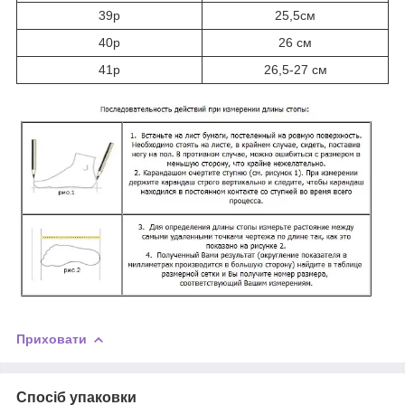
39р
25,5см
40р
26 см
41р
26,5-27 см
Приховати
Спосіб упаковки