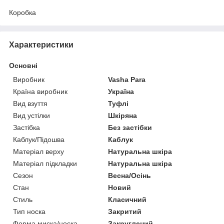
Коробка
Характеристики
Основні
Виробник
Vasha Para
Країна виробник
Україна
Вид взуття
Туфлі
Вид устілки
Шкіряна
Застібка
Без застібки
Каблук/Підошва
Каблук
Матеріал верху
Натуральна шкіра
Матеріал підкладки
Натуральна шкіра
Сезон
Весна/Осінь
Стан
Новий
Стиль
Класичний
Тип носка
Закритий
Форма миска/носка
Закруглений