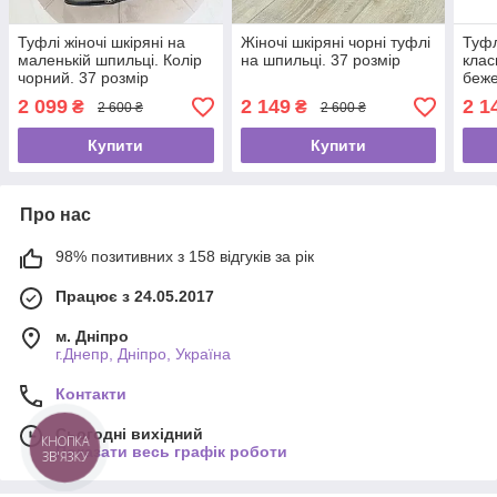
Туфлі жіночі шкіряні на
Жіночі шкіряні чорні туфлі
Туфл
маленькій шпильці. Колір
на шпильці. 37 розмір
клас
чорний. 37 розмір
беже
2 099
2 149
2 1
₴
₴
2 600 ₴
2 600 ₴
Купити
Купити
Про нас
98% позитивних з 158 відгуків за рік
Працює з 24.05.2017
м. Дніпро
г.Днепр, Дніпро, Україна
Контакти
Сьогодні вихідний
КНОПКА
Показати весь графік роботи
ЗВ'ЯЗКУ