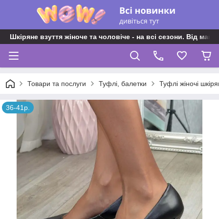
Шкіряне взуття жіноче та чоловіче - на всі сезони. Від майс
Товари та послуги
Туфлі, балетки
Туфлі жіночі шкіря
36-41р.