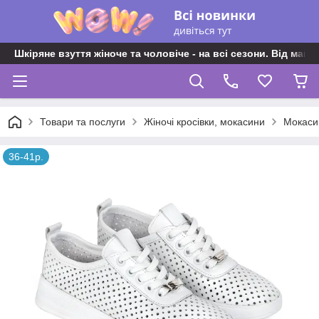
Шкіряне взуття жіноче та чоловіче - на всі сезони. Від майс
Товари та послуги
Жіночі кросівки, мокасини
Мокасин
36-41р.