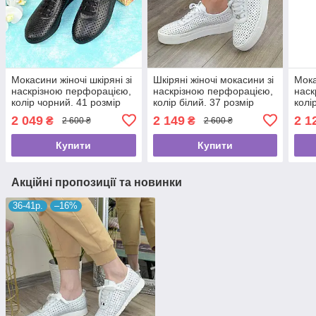
Мокасини жіночі шкіряні зі
Шкіряні жіночі мокасини зі
Мока
наскрізною перфорацією,
наскрізною перфорацією,
наск
колір чорний. 41 розмір
колір білий. 37 розмір
колі
2 049
2 149
2 1
₴
₴
2 600 ₴
2 600 ₴
Купити
Купити
Акційні пропозиції та новинки
36-41р.
–16%