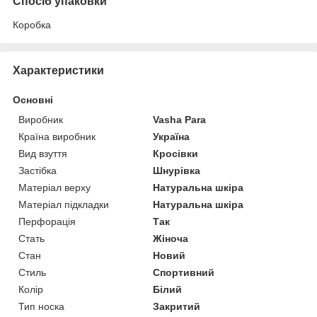
Спосіб упаковки
Коробка
Характеристики
Основні
Виробник
Vasha Para
Країна виробник
Україна
Вид взуття
Кросівки
Застібка
Шнурівка
Матеріал верху
Натуральна шкіра
Матеріал підкладки
Натуральна шкіра
Перфорація
Так
Стать
Жіноча
Стан
Новий
Стиль
Спортивний
Колір
Білий
Тип носка
Закритий