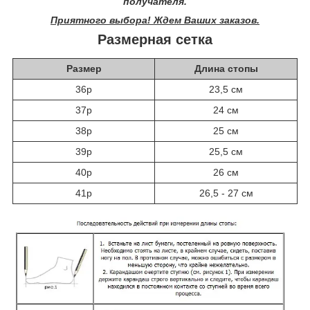
получателя.
Приятного выбора! Ждем Ваших заказов.
Размерная сетка
Размер
Длина стопы
36р
23,5 см
37р
24 см
38р
25 см
39р
25,5 см
40р
26 см
41р
26,5 - 27 см