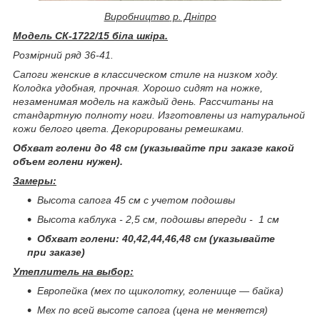
Виробництво
р. Дніпро
Модель СК-1722/15 біла шкіра.
Розмірний ряд 36-41.
Сапоги женские в классическом стиле на низком ходу.
Колодка удобная, прочная. Хорошо сидят на ножке,
незаменимая модель на каждый день. Рассчитаны на
стандартную полноту ноги. Изготовлены из натуральной
кожи белого цвета. Декорированы ремешками.
Обхват голени до 48 см (указывайте при заказе какой
объем голени нужен).
Замеры:
Высота сапога 45 см с учетом подошвы
Высота каблука - 2,5 см, подошвы впереди - 1 см
Обхват голени: 40,42,44,46,48 см (указывайте
при заказе)
Утеплитель на выбор:
Европейка (мех по щиколотку, голенище ― байка)
Мех по всей высоте сапога (цена не меняется)