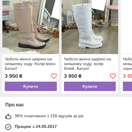
Чоботи жіночі шкіряні на
Чоботи жіночі шкіряні на
Чобо
низькому ходу. Колір візон.
низькому ходу, колір
низь
Батал!
білий. Батал!
чорн
3 950
3 950
3 5
₴
₴
Купити
Купити
Про нас
98% позитивних з 158 відгуків за рік
Працює з 24.05.2017