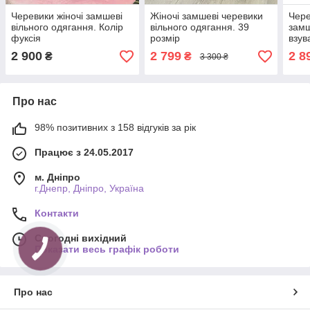
Черевики жіночі замшеві
Жіночі замшеві черевики
Чере
вільного одягання. Колір
вільного одягання. 39
замш
фуксія
розмір
взув
нами
2 900
2 799
2 8
₴
₴
3 300 ₴
Про нас
98% позитивних з 158 відгуків за рік
Працює з 24.05.2017
м. Дніпро
г.Днепр, Дніпро, Україна
Контакти
Сьогодні вихідний
Показати весь графік роботи
Про нас