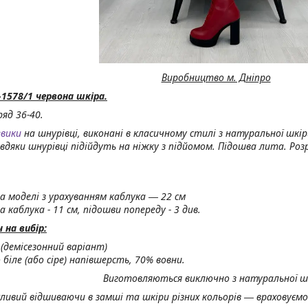
Виробництво м. Дніпро
1578/1 червона шкіра.
ряд 36-40.
евики
на шнурівці, виконані в класичному стилі з натуральної шкір
авдяки шнурівці підійдуть на ніжку з підйомом. Підошва лита. Ро
а моделі з урахуванням каблука ― 22 см
 каблука - 11 см, підошви попереду - 3 див.
на вибір:
 (демісезонний варіант)
біле (або сіре) напівшерсть, 70% вовни.
Виготовляються виключно з натуральної ш
ивий відшиваючи в замші та шкіри різних кольорів ― враховуємо