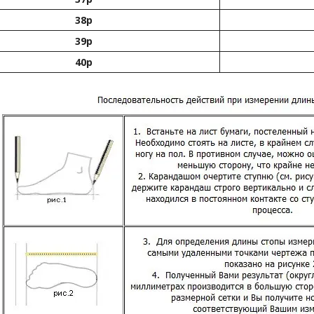
38р
39р
40р