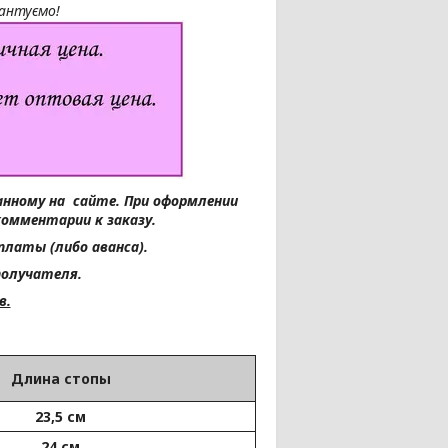
рантуємо!
занному на сайте.
При оформлении
комментарии к заказу.
платы (либо аванса).
получателя.
в.
Длина стопы
23,5 см
24 см