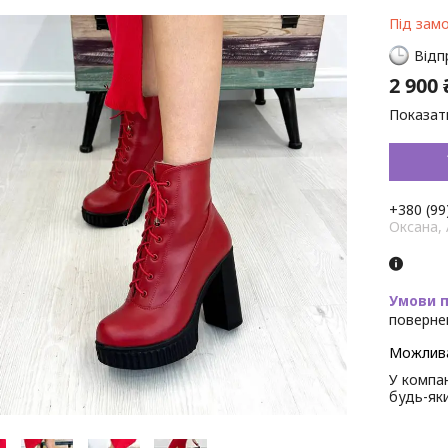
Під зам
Відп
2 900 
Показати
+380 (99
Оксана,
поверне
У компан
будь-як