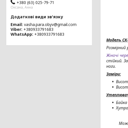
+380 (63) 025-79-71
Оксана, Анна
Email
vasha.para.obyv@gmail.com
Viber
+380933791683
WhatsApp
+380933791683
Модель СК-
Розмірний 
Жіночі чер
стійкий. З
ноги.
Заміри:
Висот
Висота
Утеплювач 
Байка
Хутро 
Можл