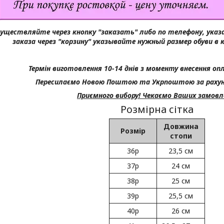
существляйте через кнопку "заказать" либо по телефону, ука
заказа через "корзину" указывайте нужный размер обуви в 
Термін виготовлення 10-14 днів з моменту внесення опл
Пересилаємо Новою Поштою та Укрпоштою за рахун
Приємного вибору! Чекаємо Ваших замовл
Розмірна сітка
Довжина
Розмір
стопи
36р
23,5 см
37р
24 см
38р
25 см
39р
25,5 см
40р
26 см