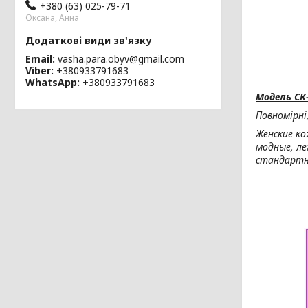
+380 (63) 025-79-71
Оксана, Анна
Email
vasha.para.obyv@gmail.com
Viber
+380933791683
WhatsApp
+380933791683
Модель СК-
Повномірні,
Женские ко
модные, ле
стандартн