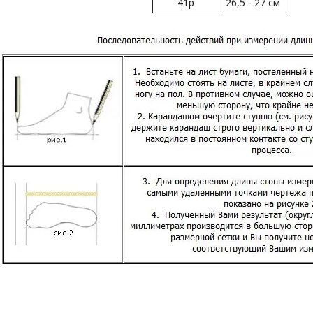
41р
26,5 - 27 см