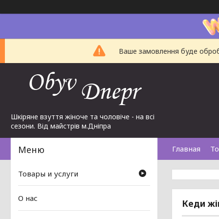
Ваше замовлення буде обробл
Шкіряне взуття жіноче та чоловіче - на всі
сезони. Від майстрів м.Дніпра
Главная
То
Товары и услуги
О нас
Кеди жі