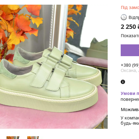
Під зам
Відп
2 250 
Показати
+380 (99
Оксана,
поверне
У компан
будь-як