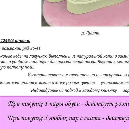
р. Дніпро
1296/4 оливка.
 розмірний ряд 36-41.
жаные кеды на липучках.
Выполнены из натуральной кожи и замш
гкие и удобные подойдут для повседневной носки.
Внутри кожаный
ую полноту ноги.
Изготавливаются исключительно из натуральных 
Возможен отшив в замше и коже разных цветов ― учитываем лю
Индивидуальный подход к каждому клиенту ― га