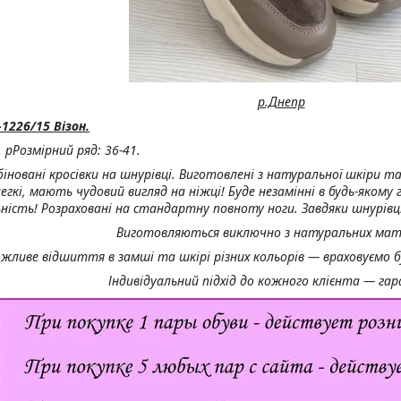
р.Днепр
1226/15 Візон.
, р
Розмірний ряд: 36-41.
біновані кросівки на шнурівці. Виготовлені з натуральної шкіри та
легкі, мають чудовий вигляд на ніжці! Буде незамінні в будь-якому
ьність! Розраховані на стандартну повноту ноги. Завдяки шнурівц
Виготовляються виключно з натуральних мате
жливе відшиття в замші та шкірі різних кольорів — враховуємо б
Індивідуальний підхід до кожного клієнта — га