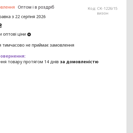
овлення
Оптом і в роздріб
Код:
СК-1226/15
визон
равка з 22 серпня 2026
₴
 оптові ціни
я тимчасово не приймає замовлення
ння товару протягом 14 днів
за домовленістю