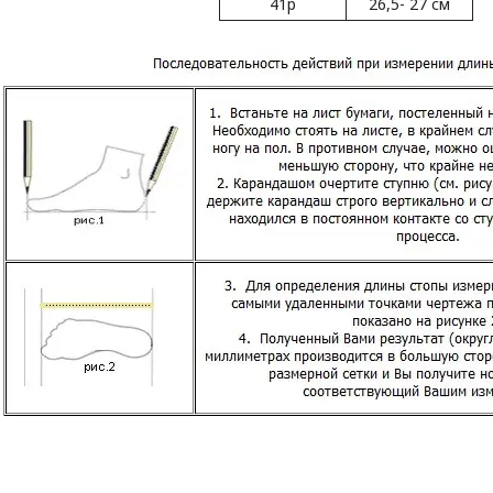
41р
26,5- 27 см