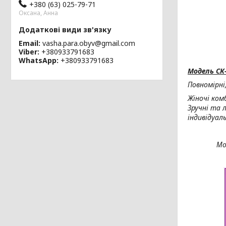
+380 (63) 025-79-71
Оксана, Анна
Email
vasha.para.obyv@gmail.com
Viber
+380933791683
WhatsApp
+380933791683
Модель СК-
Повномірні
Жіночі ком
Зручні та 
індивідуал
Мо