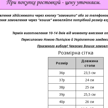
влення здійснювати через кнопку "замовити" або за телефоном
ння замовлення через "кошик" вмовляйте потрібний розмір вз
Термін виготовлення 10-14 днів від моменту внесення оп
Пересилаємо Новою Поліцією й Укріплятою завдяк
Приємного вибору! Чекаємо Ваших замовл
Розмірна сітка
Довжина
Розмір
стопи
36р
23,5 см
37р
24 см
38р
25 см
39р
25,5 см
40р
26 см