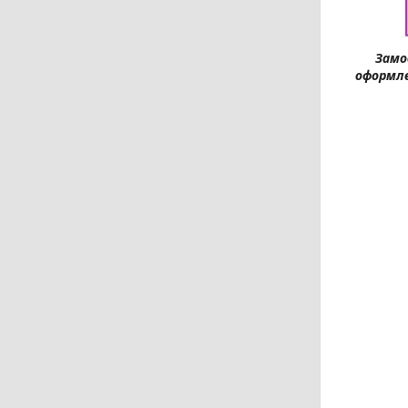
Замо
оформле