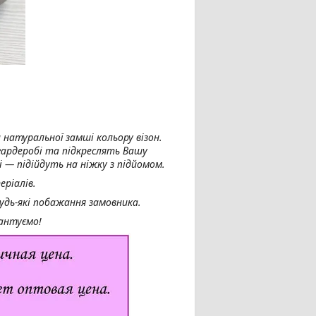
 натуральної замші кольору візон.
 гардеробі та підкреслять Вашу
і — підійдуть на ніжку з підйомом.
ріалів.
удь-які побажання замовника.
рантуємо!