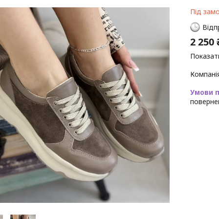
Під зам
Відп
2 250 
Показати
Компані
поверне