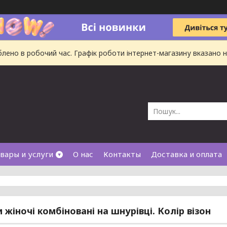
ено в робочий час. Графік роботи інтернет-магазину вказано на
вары и услуги
О нас
Контакты
Доставка и оплата
 жіночі комбіновані на шнурівці. Колір візон