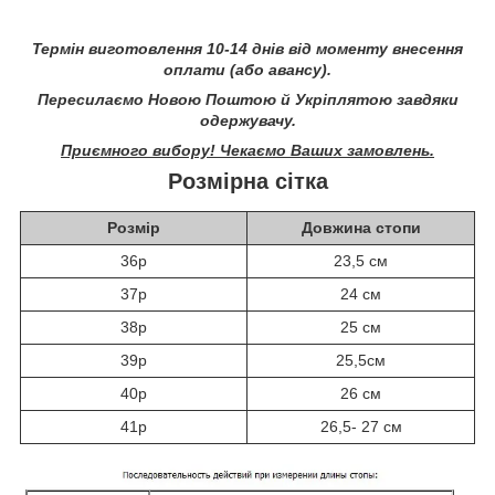
Термін виготовлення 10-14 днів від моменту внесення
оплати (або авансу).
Пересилаємо Новою Поштою й Укріплятою завдяки
одержувачу.
Приємного вибору! Чекаємо Ваших замовлень.
Розмірна сітка
Розмір
Довжина стопи
36р
23,5 см
37р
24 см
38р
25 см
39р
25,5см
40р
26 см
41р
26,5- 27 см