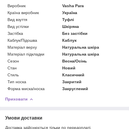
Виробник
Vasha Para
Країна виробник
Україна
Вид взуття
Туфлі
Вид устілки
Шкіряна
Застібка
Без застібки
Каблук/Підошва
Каблук
Матеріал верху
Натуральна шкіра
Матеріал підкладки
Натуральна шкіра
Сезон
Весна/Осінь
Стан
Новий
Стиль
Класичний
Тип носка
Закритий
Форма миска/носка
Закруглений
Приховати
Умови доставки
Доставка здійснюється тільки по передоплаті.