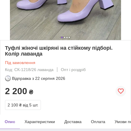
Туфлі жіночі шкіряні на стійкому підборі.
Колір лаванда
Під замовлення
Код: СК-1218/26 лаванда
Опт і роздріб
Відправка з
22 серпня 2026
2 200
₴
2 100 ₴
від 5 шт.
Опис
Характеристики
Доставка
Оплата
Умови п