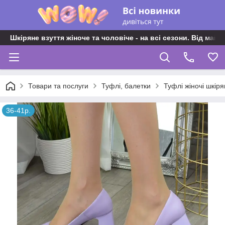
Шкіряне взуття жіноче та чоловіче - на всі сезони. Від майс
Товари та послуги
Туфлі, балетки
Туфлі жіночі шкіря
36-41р.