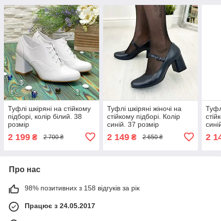
Туфлі шкіряні на стійкому
Туфлі шкіряні жіночі на
Туфл
підборі, колір білий. 38
стійкому підборі. Колір
стій
розмір
синій. 37 розмір
сині
2 199
2 149
2 1
₴
₴
2 700 ₴
2 650 ₴
Про нас
98% позитивних з 158 відгуків за рік
Працює з 24.05.2017