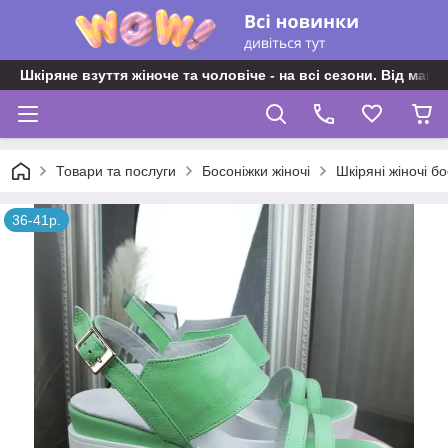
Шкіряне взуття жіноче та чоловіче - на всі сезони. Від майс
Товари та послуги
Босоніжки жіночі
Шкіряні жіночі б
36-41р.