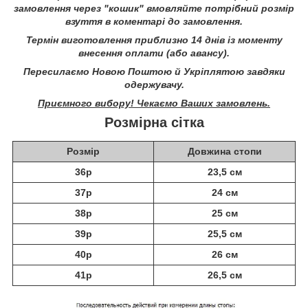
замовлення через "кошик" вмовляйте потрібний розмір
взуття в коментарі до замовлення.
Термін виготовлення приблизно 14 днів із моменту
внесення оплати (або авансу).
Пересилаємо Новою Поштою й Укріплятою завдяки
одержувачу.
Приємного вибору! Чекаємо Ваших замовлень.
Розмірна сітка
Розмір
Довжина стопи
36р
23,5 см
37р
24 см
38р
25 см
39р
25,5 см
40р
26 см
41р
26,5 см