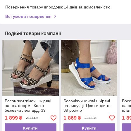
Повернення товару впродовж 14 днів за домовленістю
Всі умови повернення
Подібні товари компанії
Босоніжки жіночі шкіряні
Босоніжки жіночі шкіряні
Босо
на платформі. Колір
на липучці. Цвет индиго.
на н
бежевий леопард. 39
39 розмір
плат
розмір
Розм
1 899
1 869
1 8
₴
₴
2 300 ₴
2 300 ₴
Купити
Купити