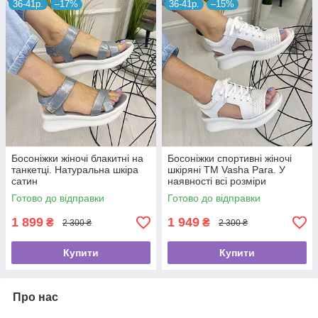
36-41р.
–17%
36-41р.
–15%
Босоніжки жіночі блакитні на
Босоніжки спортивні жіночі
танкетці. Натуральна шкіра
шкіряні ТМ Vasha Para. У
сатин
наявності всі розміри
Готово до відправки
Готово до відправки
1 899
1 949
₴
₴
2 300 ₴
2 300 ₴
Купити
Купити
Про нас