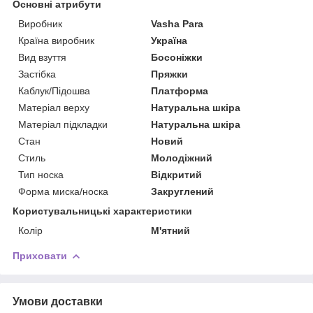
Основні атрибути
Виробник
Vasha Para
Країна виробник
Україна
Вид взуття
Босоніжки
Застібка
Пряжки
Каблук/Підошва
Платформа
Матеріал верху
Натуральна шкіра
Матеріал підкладки
Натуральна шкіра
Стан
Новий
Стиль
Молодіжний
Тип носка
Відкритий
Форма миска/носка
Закруглений
Користувальницькі характеристики
Колір
М'ятний
Приховати
Умови доставки