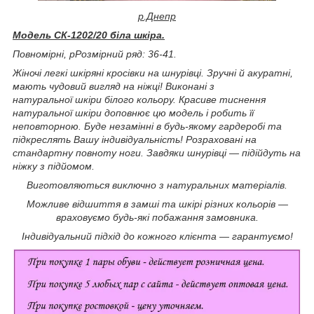
р.Днепр
Модель СК-1202/20 біла шкіра.
Повномірні, р
Розмірний ряд: 36-41.
Жіночі легкі шкіряні кросівки на шнурівці. Зручні й акуратні,
мають чудовий вигляд на ніжці! Виконані з
натуральної шкіри білого кольору. Красиве тиснення
натуральної шкіри доповнює цю модель і робить її
неповторною. Буде незамінні в будь-якому гардеробі та
підкреслять Вашу індивідуальність! Розраховані на
стандартну повноту ноги. Завдяки шнурівці — підійдуть на
ніжку з підйомом.
Виготовляються виключно з натуральних матеріалів.
Можливе відшиття в замші та шкірі різних кольорів —
враховуємо будь-які побажання замовника.
Індивідуальний підхід до кожного клієнта — гарантуємо!