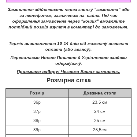
Замовлення здійснювати через кнопку "замовити" або
за телефоном, зазначеним на сайті.
Під час
оформлення замовлення через "кошик" вмовляйте
потрібний розмір взуття в коментарі до замовлення.
Термін виготовлення 10-14 днів від моменту внесення
оплати (або авансу).
Пересилаємо Новою Поштою й Укріплятою завдяки
одержувачу.
Приємного вибору! Чекаємо Ваших замовлень.
Розмірна сітка
Розмір
Довжина стопи
36р
23,5 см
37р
24 см
38р
25 см
39р
25,5см