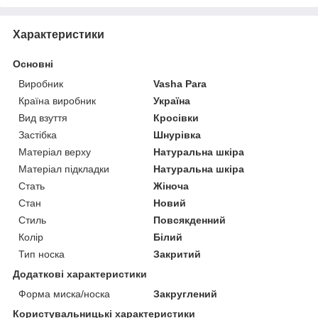
Характеристики
Основні
Виробник
Vasha Para
Країна виробник
Україна
Вид взуття
Кросівки
Застібка
Шнурівка
Матеріал верху
Натуральна шкіра
Матеріал підкладки
Натуральна шкіра
Стать
Жіноча
Стан
Новий
Стиль
Повсякденний
Колір
Білий
Тип носка
Закритий
Додаткові характеристики
Форма миска/носка
Закруглений
Користувальницькі характеристики