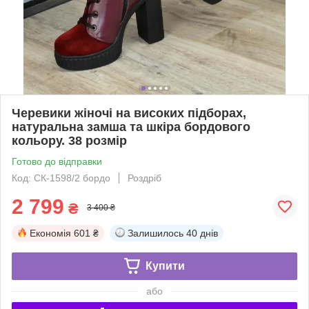
Черевики жіночі на високих підборах,
натуральна замша та шкіра бордового
кольору. 38 розмір
Готово до відправки
Код: СК-1598/2 бордо
Роздріб
2 799
₴
3 400 ₴
Економія
601 ₴
Залишилось
40 днів
Купити
або