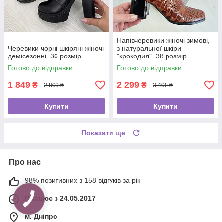
Напівчеревики жіночі зимові,
Черевики чорні шкіряні жіночі
з натуральної шкіри
демісезонні. 36 розмір
"крокодил". 38 розмір
Готово до відправки
Готово до відправки
1 849
2 299
₴
₴
2 800 ₴
3 400 ₴
Купити
Купити
Показати ще
Про нас
98% позитивних з 158 відгуків за рік
Працює з 24.05.2017
м. Дніпро