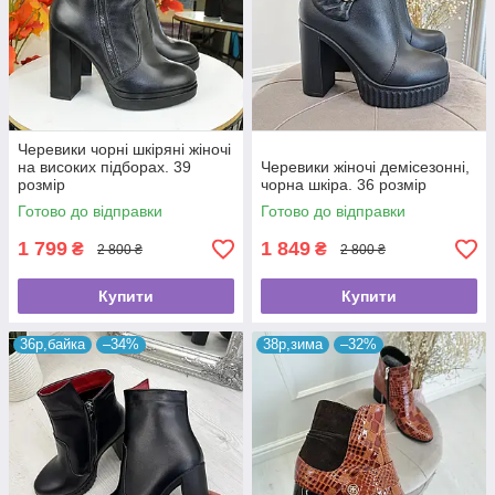
Черевики чорні шкіряні жіночі
на високих підборах. 39
Черевики жіночі демісезонні,
розмір
чорна шкіра. 36 розмір
Готово до відправки
Готово до відправки
1 799
1 849
₴
₴
2 800 ₴
2 800 ₴
Купити
Купити
36р,байка
–34%
38р,зима
–32%