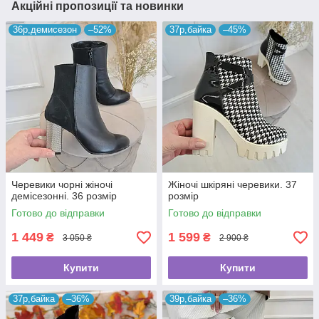
Акційні пропозиції та новинки
36р,демисезон
–52%
37р,байка
–45%
Черевики чорні жіночі
Жіночі шкіряні черевики. 37
демісезонні. 36 розмір
розмір
Готово до відправки
Готово до відправки
1 449
1 599
₴
₴
3 050 ₴
2 900 ₴
Купити
Купити
37р,байка
–36%
39р,байка
–36%