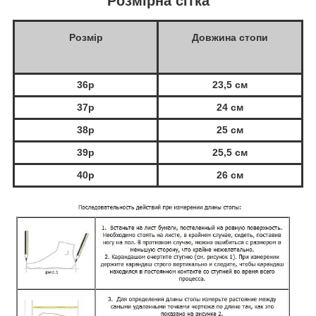
Розмірна сітка
Розмір
Довжина стопи
36р
23,5 см
37р
24 см
38р
25 см
39р
25,5 см
40р
26 см