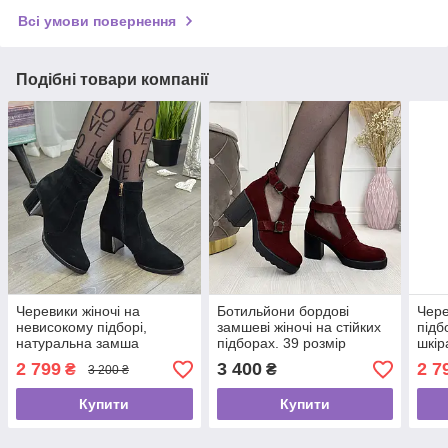
Всі умови повернення
Подібні товари компанії
Черевики жіночі на
Ботильйони бордові
Чере
невисокому підборі,
замшеві жіночі на стійких
підб
натуральна замша
підборах. 39 розмір
шкір
чорного кольору. 38
візо
2 799
3 400
2 7
₴
₴
3 200 ₴
розмір
Купити
Купити