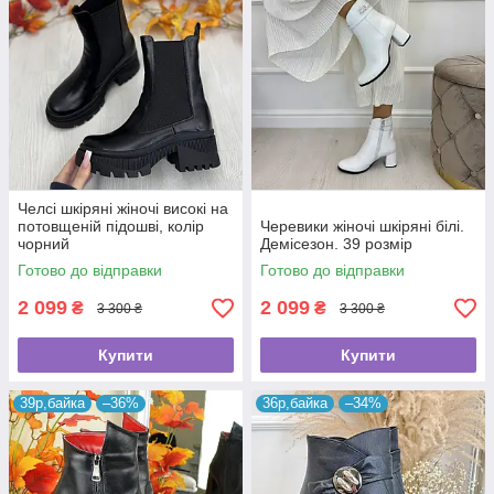
Челсі шкіряні жіночі високі на
потовщеній підошві, колір
Черевики жіночі шкіряні білі.
чорний
Демісезон. 39 розмір
Готово до відправки
Готово до відправки
2 099
2 099
₴
₴
3 300 ₴
3 300 ₴
Купити
Купити
39р,байка
–36%
36р,байка
–34%