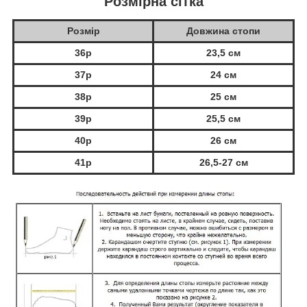
Розмірна сітка
Розмір
Довжина стопи
36р
23,5 см
37р
24 см
38р
25 см
39р
25,5 см
40р
26 см
41р
26,5-27 см