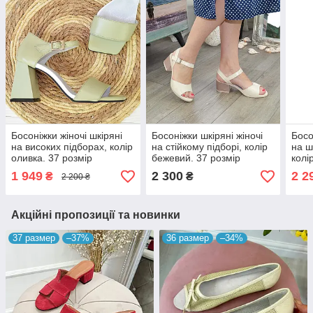
Босоніжки жіночі шкіряні
Босоніжки шкіряні жіночі
Босо
на високих підборах, колір
на стійкому підборі, колір
на ш
оливка. 37 розмір
бежевий. 37 розмір
колі
1 949
2 300
2 2
₴
₴
2 200 ₴
Акційні пропозиції та новинки
37 размер
–37%
36 размер
–34%