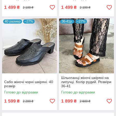
1 499
1 499
₴
₴
2 100 ₴
2 100 ₴
40 размер
–27%
36-41р.
–27%
Шльопанці жіночі шкіряні на
Сабо жіночі чорні шкіряні. 40
липучці. Колір рудий. Розміри
розмір
36-41
Готово до відправки
Готово до відправки
1 599
1 899
₴
₴
2 200 ₴
2 600 ₴