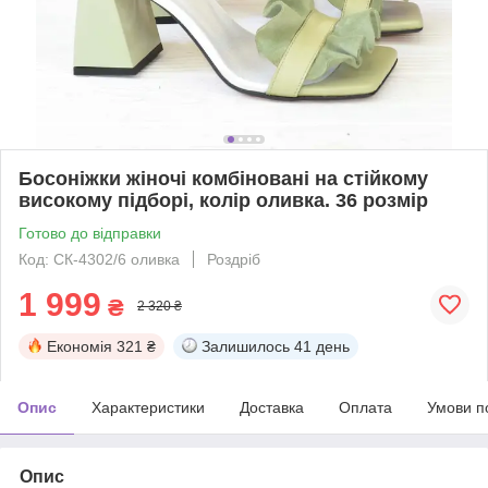
Босоніжки жіночі комбіновані на стійкому
високому підборі, колір оливка. 36 розмір
Готово до відправки
Код: СК-4302/6 оливка
Роздріб
1 999
₴
2 320 ₴
Економія
321 ₴
Залишилось
41 день
Опис
Характеристики
Доставка
Оплата
Умови п
Опис