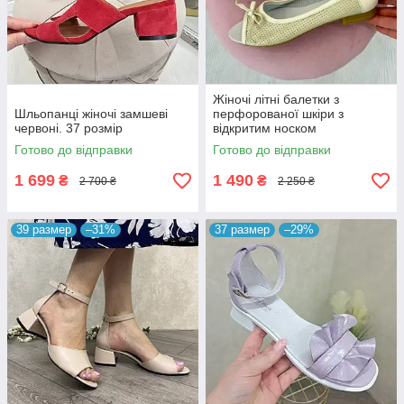
Жіночі літні балетки з
Шльопанці жіночі замшеві
перфорованої шкіри з
червоні. 37 розмір
відкритим носком
Готово до відправки
Готово до відправки
1 699
1 490
₴
₴
2 700 ₴
2 250 ₴
39 размер
–31%
37 размер
–29%