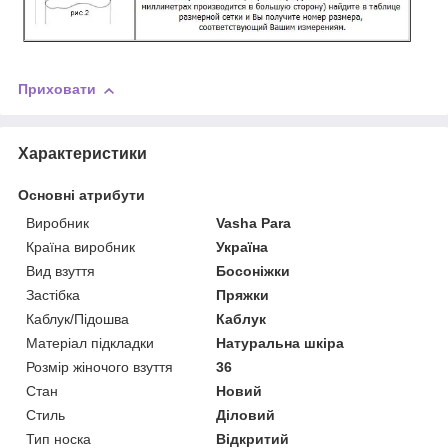
Приховати
Характеристики
Основні атрибути
Виробник
Vasha Para
Країна виробник
Україна
Вид взуття
Босоніжки
Застібка
Пряжки
Каблук/Підошва
Каблук
Матеріал підкладки
Натуральна шкіра
Розмір жіночого взуття
36
Стан
Новий
Стиль
Діловий
Тип носка
Відкритий