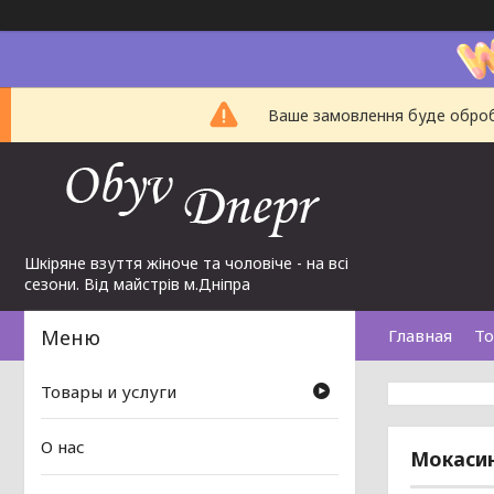
Ваше замовлення буде обробл
Шкіряне взуття жіноче та чоловіче - на всі
сезони. Від майстрів м.Дніпра
Главная
То
Товары и услуги
О нас
Мокасин