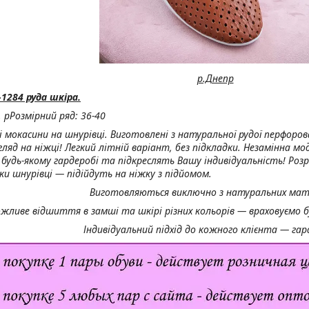
р.Днепр
1284 руда шкіра.
, р
Розмірний ряд: 36-40
кі мокасини на шнурівці. Виготовлені з натуральної рудої перфоров
гляд на ніжці! Легкий літній варіант, без підкладки. Незамінна мо
в будь-якому гардеробі та підкреслять Вашу індивідуальність! Ро
яки шнурівці — підійдуть на ніжку з підйомом.
Виготовляються виключно з натуральних мате
жливе відшиття в замші та шкірі різних кольорів — враховуємо б
Індивідуальний підхід до кожного клієнта — га