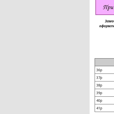
Замо
оформле
36р
37р
38р
39р
40р
41р