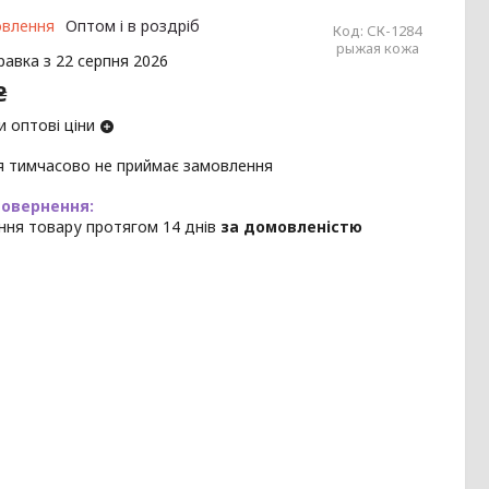
овлення
Оптом і в роздріб
Код:
СК-1284
рыжая кожа
равка з 22 серпня 2026
₴
 оптові ціни
я тимчасово не приймає замовлення
ння товару протягом 14 днів
за домовленістю