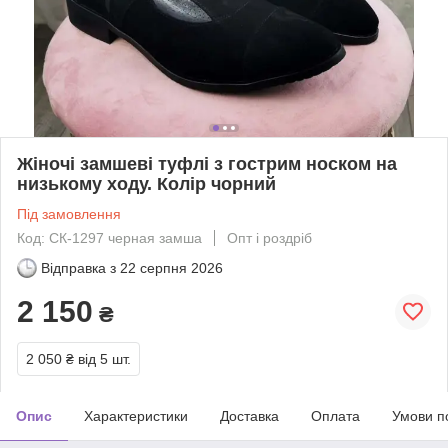
Жіночі замшеві туфлі з гострим носком на
низькому ходу. Колір чорний
Під замовлення
Код: СК-1297 черная замша
Опт і роздріб
Відправка з
22 серпня 2026
2 150
₴
2 050 ₴
від 5 шт.
Опис
Характеристики
Доставка
Оплата
Умови п