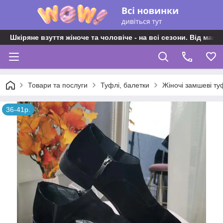
Шкіряне взуття жіноче та чоловіче - на всі сезони. Від майс
Товари та послуги
Туфлі, балетки
Жіночі замшеві ту
36-41р.