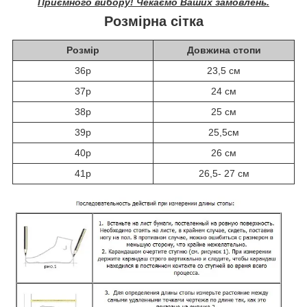
Приємного вибору! Чекаємо Ваших замовлень.
Розмірна сітка
Розмір
Довжина стопи
36р
23,5 см
37р
24 см
38р
25 см
39р
25,5см
40р
26 см
41р
26,5- 27 см