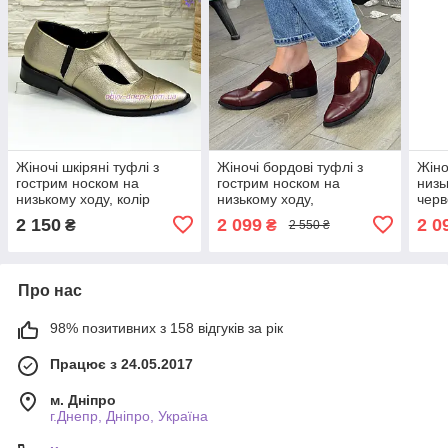
Жіночі шкіряні туфлі з
Жіночі бордові туфлі з
Жіно
гострим носком на
гострим носком на
низь
низькому ходу, колір
низькому ходу,
черв
бронза
натуральна шкіра та
2 150
2 099
2 0
₴
₴
2 550 ₴
замша. 41 розмір
Про нас
98% позитивних з 158 відгуків за рік
Працює з 24.05.2017
м. Дніпро
г.Днепр, Дніпро, Україна