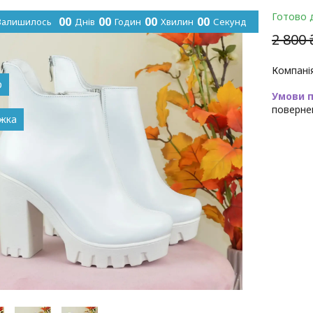
Готово 
0
0
0
0
0
0
0
0
Залишилось
Днів
Годин
Хвилин
Секунд
2 800 
Компані
р
поверне