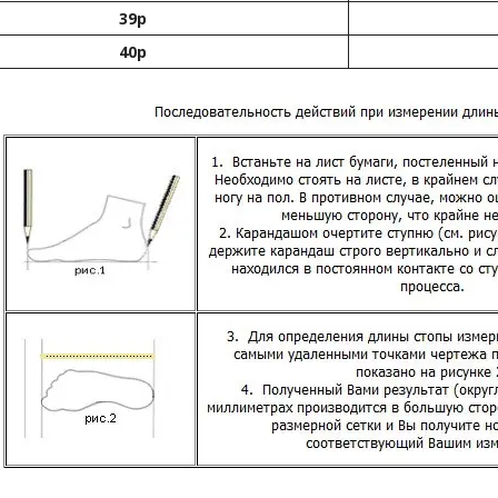
39р
40р