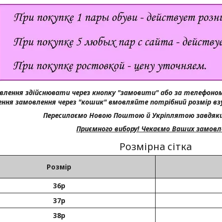
влення здійснювати через кнопку "замовити" або за телефоном
ння замовлення через "кошик" вмовляйте потрібний розмір вз
Пересилаємо Новою Поштою й Укріплятою завдяки
Приємного вибору! Чекаємо Ваших замовл
Розмірна сітка
Розмір
36р
37р
38р