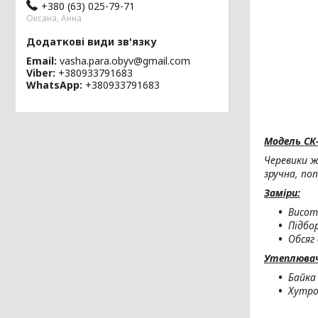
+380 (63) 025-79-71
Оксана, Анна
Email
vasha.para.obyv@gmail.com
Viber
+380933791683
WhatsApp
+380933791683
Модель СК-
Черевики ж
зручна, по
Заміри:
Висот
Підбо
Обсяг 
Утеплювач 
Байка
Хутро 