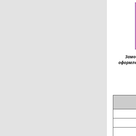
Замо
оформле