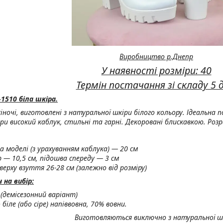
Виробництво р.Днепр
У наявності розміри: 40
Термін постачання зі складу 5 д
1510 біла шкіра.
іночі, виготовлені з натуральної шкіри білого кольору. Ідеальна п
при високий каблук, стильні та гарні. Декоровані блискавкою. Ро
а моделі (з урахуванням каблука) — 20 см
р — 10,5 см, підошва спереду — 3 см
верху взуття 26-28 см (залежно від розміру)
на вибір:
 (демісезонний варіант)
біле (або сіре) напіввовна, 70% вовни.
Виготовляються виключно з натуральної ш