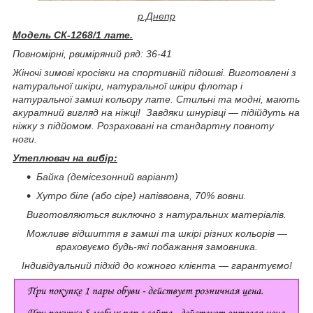
р.Днепр
Модель СК-1268/1 лате.
Повномірні, р
виміряний ряд: 36-41
Жіночі зимові кросівки на спортивній підошві
.
Виготовлені з
натуральної шкіри, натуральної шкіри флотар і
натуральної замші кольору лате.
Стильні та модні, мають
акуратний вигляд на ніжці!
Завдяки шнурівці — підійдуть на
ніжку з підйомом.
Розраховані на стандартну повноту
ноги.
Утеплювач на вибір:
Байка (демісезонний варіант)
Хутро біле (або сіре) напіввовна, 70% вовни.
Виготовляються виключно з натуральних матеріалів.
Можливе відшиття в замші та шкірі різних кольорів —
враховуємо будь-які побажання замовника.
Індивідуальний підхід до кожного клієнта — гарантуємо!