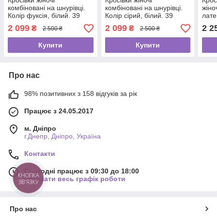
Кросівки жіночі
Кросівки жіночі
Крос
комбіновані на шнурівці.
комбіновані на шнурівці.
жіно
Колір фуксія, білий. 39
Колір сірий, білий. 39
лате
розмір
розмір
2 099
2 099
2 2
₴
₴
2 500 ₴
2 500 ₴
Купити
Купити
Про нас
98% позитивних з 158 відгуків за рік
Працює з 24.05.2017
м. Дніпро
г.Днепр, Дніпро, Україна
Контакти
Сьогодні працює з 09:30 до 18:00
КНОПКА
Показати весь графік роботи
ЗВ'ЯЗКУ
Про нас