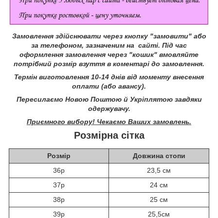
Замовлення здійснювати через кнопку "замовити" або
за телефоном, зазначеним на сайті.
Під час
оформлення замовлення через "кошик" вмовляйте
потрібний розмір взуття в коментарі до замовлення.
Термін виготовлення 10-14 днів від моменту внесення
оплати (або авансу).
Пересилаємо Новою Поштою й Укріплятою завдяки
одержувачу.
Приємного вибору! Чекаємо Ваших замовлень.
Розмірна сітка
Розмір
Довжина стопи
36р
23,5 см
37р
24 см
38р
25 см
39р
25,5см