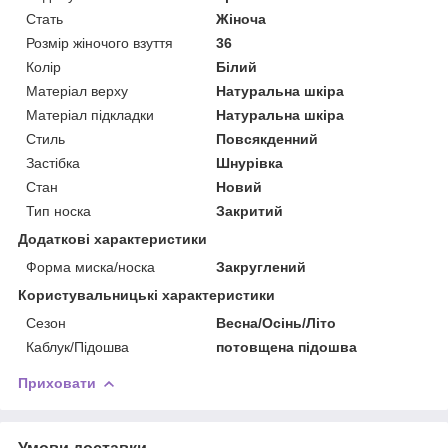
Стать
Жіноча
Розмір жіночого взуття
36
Колір
Білий
Матеріал верху
Натуральна шкіра
Матеріал підкладки
Натуральна шкіра
Стиль
Повсякденний
Застібка
Шнурівка
Стан
Новий
Тип носка
Закритий
Додаткові характеристики
Форма миска/носка
Закруглений
Користувальницькі характеристики
Сезон
Весна/Осінь/Літо
Каблук/Підошва
потовщена підошва
Приховати