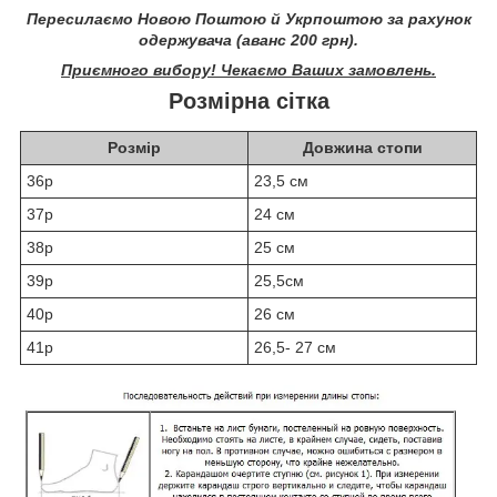
Пересилаємо Новою Поштою й Укрпоштою за рахунок
одержувача (аванс 200 грн).
Приємного вибору! Чекаємо Ваших замовлень.
Розмірна сітка
Розмір
Довжина стопи
36р
23,5 см
37р
24 см
38р
25 см
39р
25,5см
40р
26 см
41р
26,5- 27 см