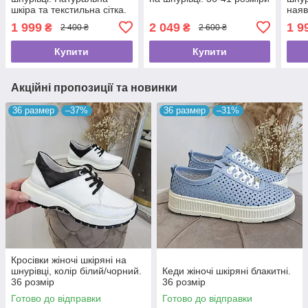
шкіра та текстильна сітка.
наяв
39 розмір
1 999
2 049
1 9
₴
₴
2 400 ₴
2 600 ₴
Купити
Купити
Акційні пропозиції та новинки
36 размер
–37%
36 размер
–31%
Кросівки жіночі шкіряні на
шнурівці, колір білий/чорний.
Кеди жіночі шкіряні блакитні.
36 розмір
36 розмір
Готово до відправки
Готово до відправки