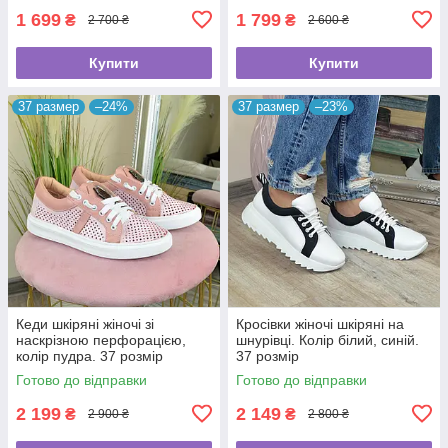
1 699
1 799
₴
₴
2 700 ₴
2 600 ₴
Купити
Купити
37 размер
–24%
37 размер
–23%
Кеди шкіряні жіночі зі
Кросівки жіночі шкіряні на
наскрізною перфорацією,
шнурівці. Колір білий, синій.
колір пудра. 37 розмір
37 розмір
Готово до відправки
Готово до відправки
2 199
2 149
₴
₴
2 900 ₴
2 800 ₴