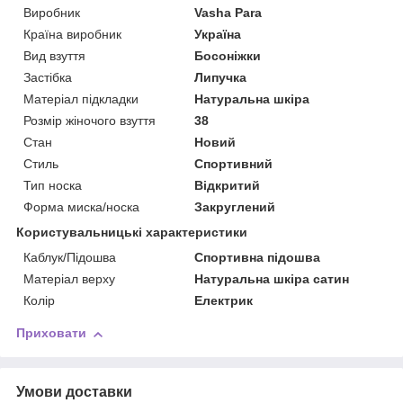
Виробник
Vasha Para
Країна виробник
Україна
Вид взуття
Босоніжки
Застібка
Липучка
Матеріал підкладки
Натуральна шкіра
Розмір жіночого взуття
38
Стан
Новий
Стиль
Спортивний
Тип носка
Відкритий
Форма миска/носка
Закруглений
Користувальницькі характеристики
Каблук/Підошва
Спортивна підошва
Матеріал верху
Натуральна шкіра сатин
Колір
Електрик
Приховати
Умови доставки