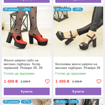
38 размер
–29%
38 размер
–29%
Жіночі шкіряні сабо на
високих підборах. Колір
Босоніжки жіночі шкіряні на
червоний. Розміри 38, 39
високих підборах. Розміри 38
Готово до відправки
Готово до відправки
1 499
1 499
₴
₴
2 100 ₴
2 100 ₴
Купити
Купити
40 размер
–27%
36-41р.
–27%