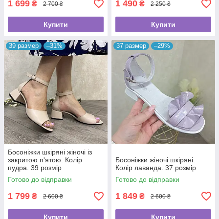
1 699
1 490
₴
₴
2 700 ₴
2 250 ₴
Купити
Купити
39 размер
–31%
37 размер
–29%
Босоніжки шкіряні жіночі із
закритою п'ятою. Колір
Босоніжки жіночі шкіряні.
пудра. 39 розмір
Колір лаванда. 37 розмір
Готово до відправки
Готово до відправки
1 799
1 849
₴
₴
2 600 ₴
2 600 ₴
Купити
Купити