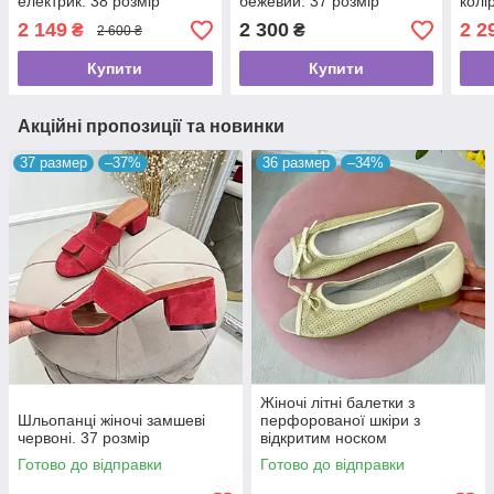
електрик. 38 розмір
бежевий. 37 розмір
колі
2 149
2 300
2 2
₴
₴
2 600 ₴
Купити
Купити
Акційні пропозиції та новинки
37 размер
–37%
36 размер
–34%
Жіночі літні балетки з
Шльопанці жіночі замшеві
перфорованої шкіри з
червоні. 37 розмір
відкритим носком
Готово до відправки
Готово до відправки