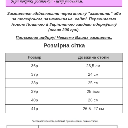
Замовлення здійснювати через кнопку "замовити" або
за телефоном, зазначеним на сайті.
Пересилаємо
Новою Поштою й Укріплятою завдяки одержувачу
(аванс 200 грн).
Приємного вибору! Чекаємо Ваших замовлень.
Розмірна сітка
Розмір
Довжина стопи
36р
23,5 см
37р
24 см
38р
25 см
39р
25,5см
40р
26 см
41р
26,5- 27 см