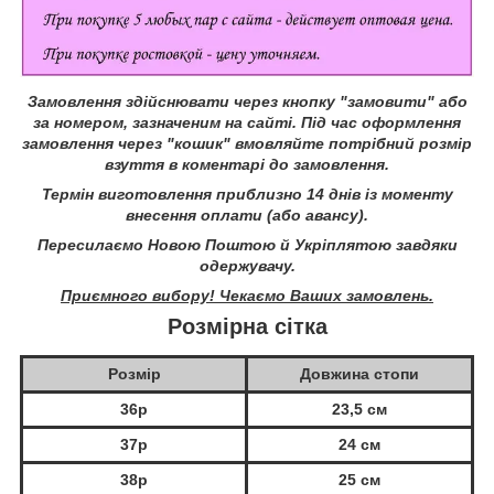
Замовлення здійснювати через кнопку "замовити" або
за номером, зазначеним на сайті.
Під час оформлення
замовлення через "кошик" вмовляйте потрібний розмір
взуття в коментарі до замовлення.
Термін виготовлення приблизно 14 днів із моменту
внесення оплати (або авансу).
Пересилаємо Новою Поштою й Укріплятою завдяки
одержувачу.
Приємного вибору! Чекаємо Ваших замовлень.
Розмірна сітка
Розмір
Довжина стопи
36р
23,5 см
37р
24 см
38р
25 см