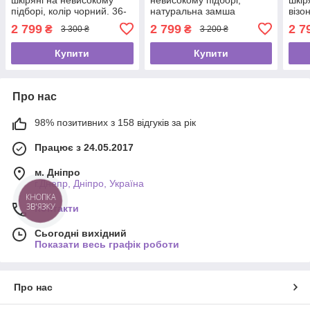
підборі, колір чорний. 36-
натуральна замша
візо
41 розміри
чорного кольору. 38
2 799
2 799
2 7
₴
₴
3 300 ₴
3 200 ₴
розмір
Купити
Купити
Про нас
98% позитивних з 158 відгуків за рік
Працює з 24.05.2017
м. Дніпро
г.Днепр, Дніпро, Україна
КНОПКА
ЗВ'ЯЗКУ
Контакти
Сьогодні вихідний
Показати весь графік роботи
Про нас