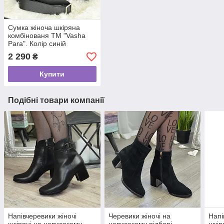
Сумка жіноча шкіряна
комбінованя ТМ "Vasha
Para". Колір синій
2 290
₴
Купити
Подібні товари компанії
Напівчеревики жіночі
Черевики жіночі на
Напі
шкіряні на невисокому
невисокому підборі,
шкір