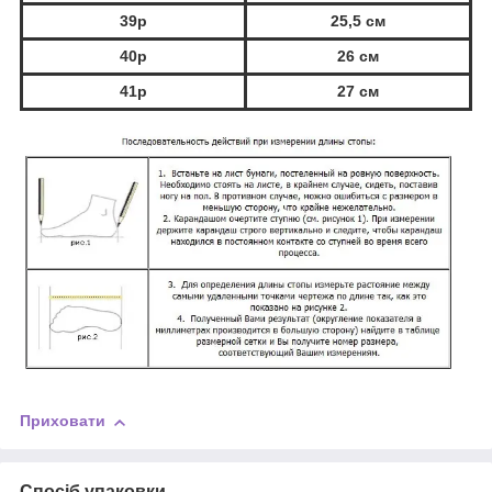
39р
25,5 см
40р
26 см
41р
27 см
Приховати
Спосіб упаковки