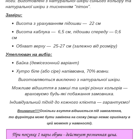
ноги. Виготовлені з натуральної шкіри синього кольору та
натуральної шкіри з тисненням "пітон".
Заміри:
Висота з урахуванням підошви — 22 см
Висота каблука — 6,5 см, підошви спереду — 0,6
см
Обхват верху — 25-27 см (залежно від розміру)
Утеплювач на вибір:
Байка (демісезонний варіант)
Хутро біле (або сіре) напіввовна, 70% вовни.
Виготовляються виключно з натуральної шкіри.
Можливе відшиття в замші та шкірі різних кольорів —
враховуємо будь-які побажання замовника.
Індивідуальний підхід до кожного клієнта — гарантуємо!
Внимание!!!!
Оскільки взуття відшиється під замовлення,
то фурнітура може бути замінена на схожу (якщо немає оригіналу в
цей момент у наявності).