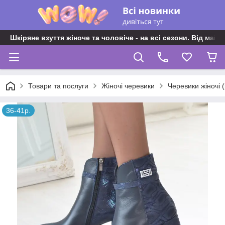
Шкіряне взуття жіноче та чоловіче - на всі сезони. Від майс
Товари та послуги
Жіночі черевики
Черевики жіночі 
36-41р.