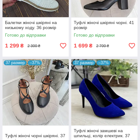
Балетки жіночі шкіряні на
Туфлі жіночі шкіряні чорні. 41
низькому ходу. 36 розмір
розмір
Готово до відправки
Готово до відправки
1 299
1 699
₴
₴
2 300 ₴
2 700 ₴
37 размер
–37%
37 размер
–37%
Туфлі жіночі замшеві на
Туфлі жіночі чорні шкіряні. 37
шпильці, колір електрик. 37