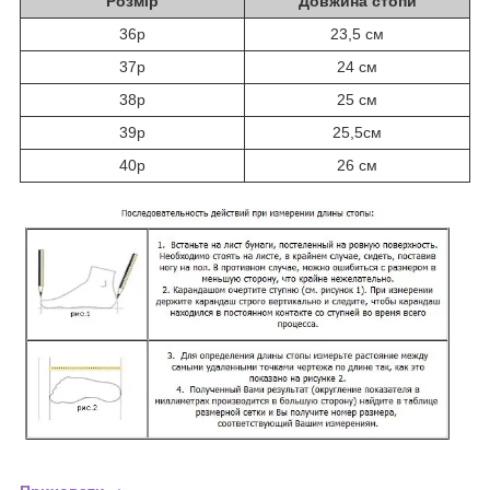
Розмір
Довжина стопи
36р
23,5 см
37р
24 см
38р
25 см
39р
25,5см
40р
26 см