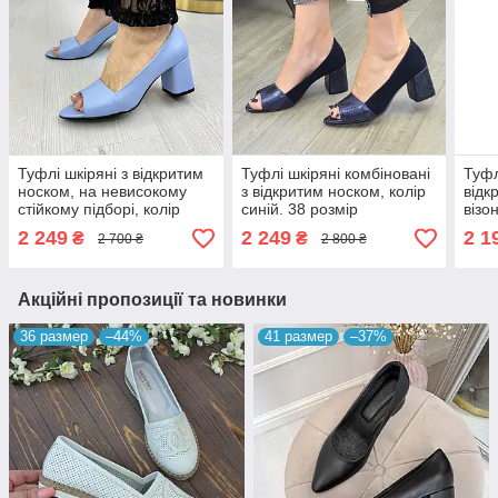
Туфлі шкіряні з відкритим
Туфлі шкіряні комбіновані
Туфл
носком, на невисокому
з відкритим носком, колір
відк
стійкому підборі, колір
синій. 38 розмір
візо
блакитний. 40 розмір
2 249
2 249
2 1
₴
₴
2 700 ₴
2 800 ₴
Акційні пропозиції та новинки
36 размер
–44%
41 размер
–37%