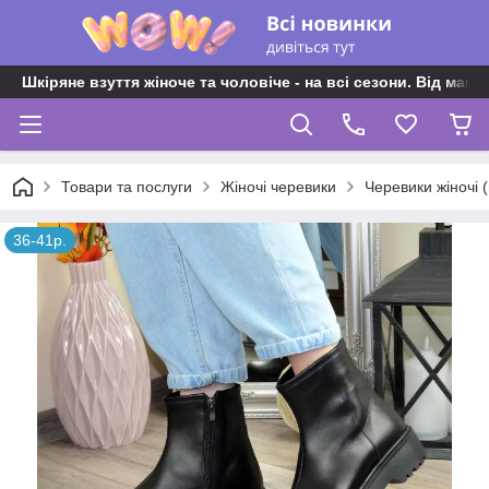
Шкіряне взуття жіноче та чоловіче - на всі сезони. Від майс
Товари та послуги
Жіночі черевики
Черевики жіночі 
36-41р.