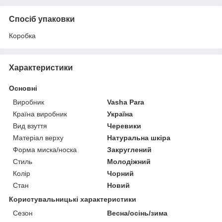
Спосіб упаковки
Коробка
Характеристики
Основні
Виробник
Vasha Para
Країна виробник
Україна
Вид взуття
Черевики
Матеріал верху
Натуральна шкіра
Форма миска/носка
Закруглений
Стиль
Молодіжний
Колір
Чорний
Стан
Новий
Користувальницькі характеристики
Сезон
Весна/осінь/зима