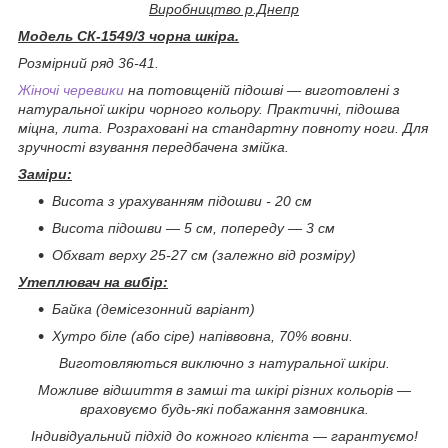
Виробництво р.Днепр
Модель СК-1549/3 чорна шкіра.
Розмірний ряд 36-41.
Жіночі черевики
на потовщеній підошві — виготовлені з
натуральної шкіри чорного кольору. Практичні, підошва
міцна, лита. Розраховані на стандартну повноту ноги. Для
зручності взування передбачена змійка.
Заміри:
Висота з урахуванням підошви - 20 см
Висота підошви — 5 см, попереду — 3 см
Обхват верху 25-27 см (залежно від розміру)
Утеплювач на вибір:
Байка (демісезонний варіант)
Хутро біле (або сіре) напіввовна, 70% вовни.
Виготовляються виключно з натуральної шкіри.
Можливе відшиття в замші та шкірі різних кольорів —
враховуємо будь-які побажання замовника.
Індивідуальний підхід до кожного клієнта — гарантуємо!