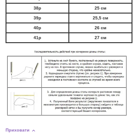
38р
25 см
39р
25,5 см
40р
26 см
41р
27 см
Приховати