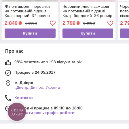
Жіночі шкіряні черевики
Черевики жіночі замшеві
Чере
на потовщеній підошві.
на потовщеній підошві.
пото
Колір чорний. 37 розмір
Колір бордовий. 36 розмір
візо
2 849
2 799
2 7
₴
₴
3 300 ₴
3 400 ₴
Купити
Купити
Про нас
98% позитивних з 158 відгуків за рік
Працює з 24.05.2017
м. Дніпро
г.Днепр, Дніпро, Україна
Контакти
Сьогодні працює з 09:30 до 18:00
КНОПКА
Показати весь графік роботи
ЗВ'ЯЗКУ