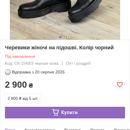
Черевики жіночі на підошві. Колір чорний
Під замовлення
Код: СК-1549/3 черная кожа
Опт і роздріб
Відправка з
20 серпня 2026
2 900
₴
2 800 ₴
від 5 шт.
Купити
Опис
Характеристики
Доставка
Оплата
Умови п