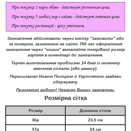
Замовлення здійснювати через кнопку "замовити" або
за номером, зазначеним на сайті.
Під час оформлення
замовлення через "кошик" вмовляйте потрібний розмір
взуття в коментарі до замовлення.
Термін виготовлення приблизно 14 днів із моменту
внесення оплати (або авансу).
Пересилаємо Новою Поліцією й Укріплятою завдяки
одержувачу.
Приємного вибору! Чекаємо Ваших замовлень.
Розмірна сітка
Розмір
Довжина стопи
36р
23,5 см
37р
24 см