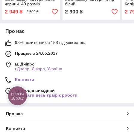
чорний. 40 розмір
білий
Колі
41
2 949
2 900
2 7
₴
₴
3 500 ₴
Про нас
98% позитивних з 158 відгуків за рік
Працює з 24.05.2017
м. Дніпро
г.Днепр, Дніпро, Україна
Контакти
Сьогодні вихідний
КНОПКА
Показати весь графік роботи
ЗВ'ЯЗКУ
Про нас
Контакти