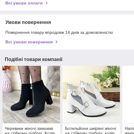
Всі умови оплати
Умови повернення
Повернення товару впродовж 14 днів за домовленістю
Всі умови повернення
Подібні товари компанії
Черевики жіночі замшеві
Ботильйони шкіряні жіночі
Напі
на стійкому підборі. Колір
на стійкому підборі, колір
жіно