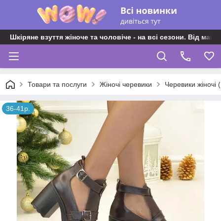
Шкіряне взуття жіноче та чоловіче - на всі сезони. Від майс
Товари та послуги
Жіночі черевики
Черевики жіночі 
36-41р.