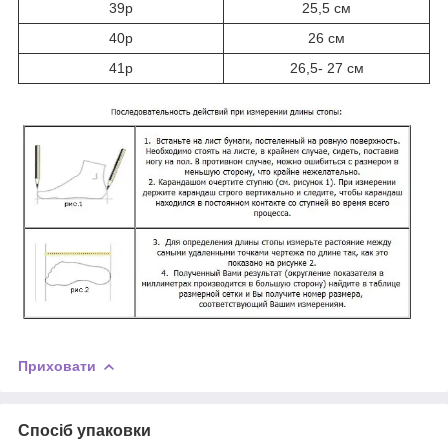
39р
25,5 см
40р
26 см
41р
26,5- 27 см
Приховати
Спосіб упаковки