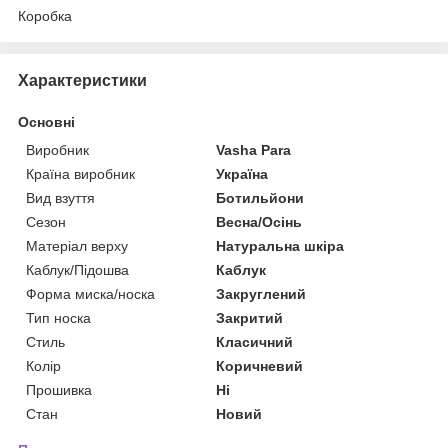
Коробка
Характеристики
Основні
Виробник
Vasha Para
Країна виробник
Україна
Вид взуття
Ботильйони
Сезон
Весна/Осінь
Матеріал верху
Натуральна шкіра
Каблук/Підошва
Каблук
Форма миска/носка
Закруглений
Тип носка
Закритий
Стиль
Класичний
Колір
Коричневий
Прошивка
Ні
Стан
Новий