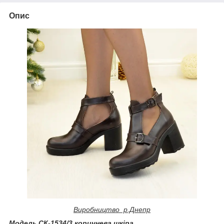
Опис
Виробництво р.Днепр
Модель
СК-1534/3 коричнева шкіра.