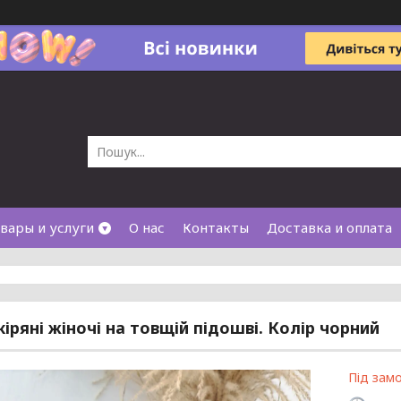
вары и услуги
О нас
Контакты
Доставка и оплата
кіряні жіночі на товщій підошві. Колір чорний
Під зам