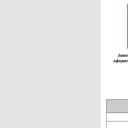
Замо
оформл