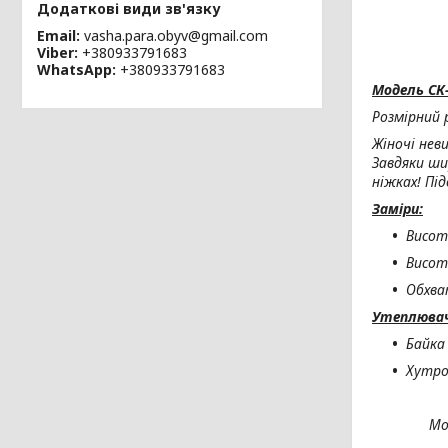
Email
vasha.para.obyv@gmail.com
Viber
+380933791683
WhatsApp
+380933791683
Модель
СК
Розмірний 
Жіночі нев
Завдяки ши
ніжках! Пі
Заміри:
Висот
Висот
Обхва
Утеплювач 
Байка
Хутро 
Мо