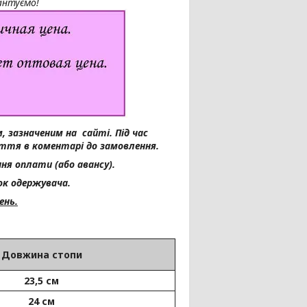
рантуємо!
, зазначеним на сайті.
Під час
уття в коментарі до замовлення.
ня оплати (або авансу).
к одержувача.
ень.
Довжина стопи
23,5 см
24 см