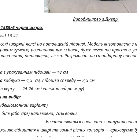
Виробництво г.Днепр.
-1589/6 чорна шкіра.
ряд 36-41.
исокі шкіряні челсі на потовщеній підошві. Модель виготовлена з 
роким гумкам, розташованим із боків, дуже легко та просто взу
дошва лита, потовщена, легка. Розраховані на стандартну повнот
а з урахуванням підошви — 18 см
а каблука — 4,5 см, підошви спереду — 2,5 см
т верху — 24-26 см (залежно від розміру)
на вибір:
 (демісезонний варіант)
біле (або сіре) напіввовна, 70% вовни.
Виготовляються виключно з натуральної ш
жливе відшиття в шкірі та замші різних кольорів — враховуємо б