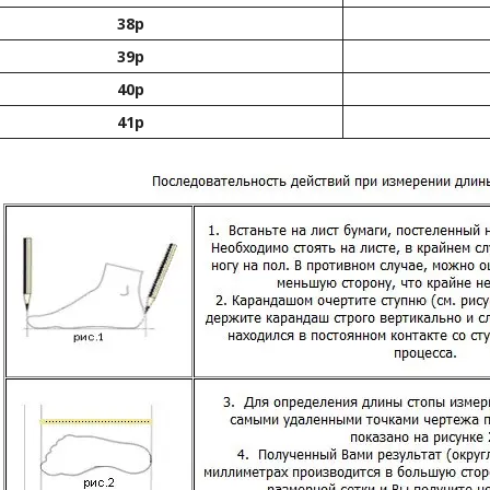
38р
39р
40р
41р