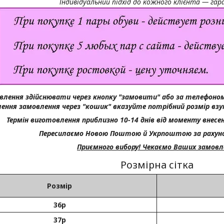
Індивідуальний підхід до кожного клієнта — га
влення здійснювати через кнопку "замовити" або за телефоном
ення замовлення через "кошик" вказуйте потрібний розмір вз
Термін виготовлення приблизно 10-14 днів від моменту внесен
Пересилаємо Новою Поштою й Укрпоштою за рахуно
Приємного вибору! Чекаємо Ваших замовл
Розмірна сітка
Розмір
36р
37р