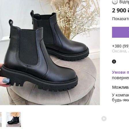
Відп
2 900 
Показати
+380 (99
Оксана,
поверне
У компан
будь-як