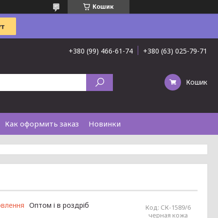
Кошик
+380 (99) 466-61-74
+380 (63) 025-79-71
Кошик
Как оформить заказ
Новинки
овлення
Оптом і в роздріб
Код:
СК-1589/6
черная кожа